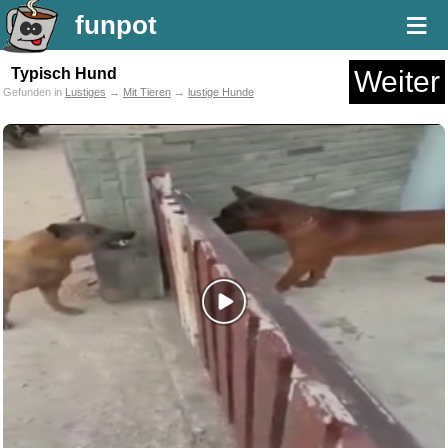
≡
funpot
Typisch Hund
Weiter
Gefunden in
Lustiges
→
Mit Tieren
→
lustige Hunde