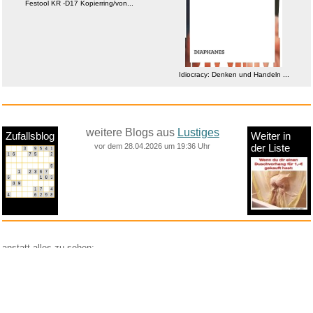
Festool KR -D17 Kopierring/von...
Idiocracy: Denken und Handeln ...
weitere Blogs aus
Lustiges
Zufallsblog
Weiter in
vor dem 28.04.2026 um 19:36 Uhr
der Liste
anstatt alles zu sehen:
nur Bilder
nur Videos
nur PPS
Weitere Unterkategorien:
Comedy
Corona
Fails + Hoppalas
Frauen, Mädels, Girls