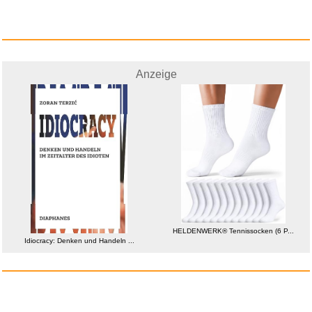
Anzeige
Festool KR -D17 Kopierring/von...
Anzeige
HELDENWERK® Tennissocken (6 P...
Idiocracy: Denken und Handeln ...