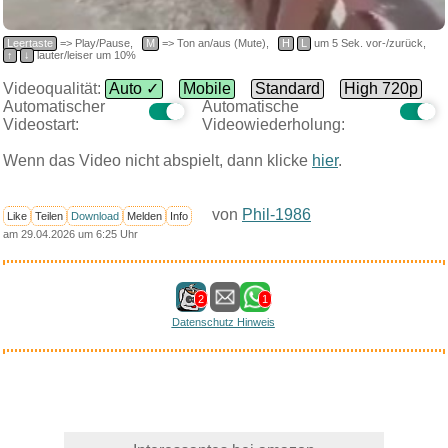
Leertaste
=> Play/Pause,
M
=> Ton an/aus (Mute),
H
L
um 5 Sek. vor-/zurück,
↑
↓
lauter/leiser um 10%
Videoqualität:
Auto ✓
Mobile
Standard
High 720p
Automatischer
Automatische
Videostart:
Videowiederholung:
Wenn das Video nicht abspielt, dann klicke
hier
.
von
Phil-1986
Like
Teilen
Download
Melden
Info
am 29.04.2026 um 6:25 Uhr
2
1
Datenschutz Hinweis