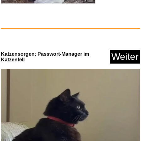
5 sec.
Arrow Video The Invisible Swor...
Anzeige
Katzensorgen: Passwort-Manager im
Weiter
Katzenfell
vidaXL Mini-Waschmaschine mit
...