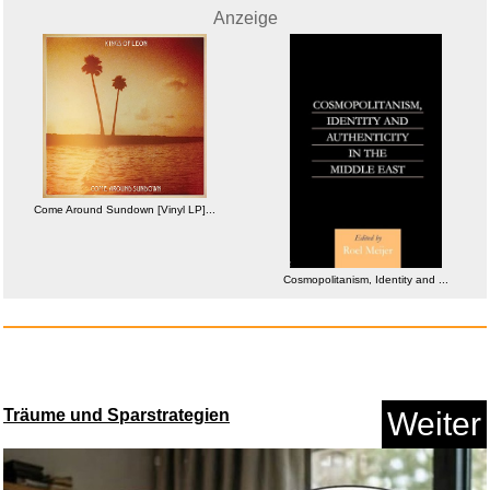
Anzeige
Come Around Sundown [Vinyl LP]...
D-S Systems Installation-Boots...
Cosmopolitanism, Identity and ...
Anzeige
Träume und Sparstrategien
Weiter