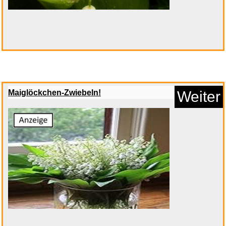
Maiglöckchen-Zwiebeln!
Weiter
Come Around Sundown [Vinyl
LP]...
Anzeige