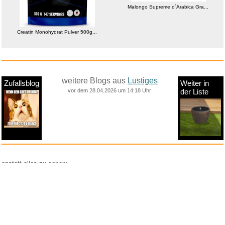
Malongo Supreme d´Arabica Gra...
Creatin Monohydrat Pulver 500g...
weitere Blogs aus
Lustiges
Zufallsblog
Weiter in
vor dem 28.04.2026 um 14:18 Uhr
der Liste
anstatt alles zu sehen:
nur Bilder
nur Videos
nur PPS
Weitere Unterkategorien:
Comedy
Corona
Fails + Hoppalas
Frauen, Mädels, Girls
HB-Männchen
klasse Sprüche und Witze
Knallerfrauen