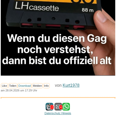
von
Kurt1978
Like
Teilen
Download
Melden
Info
am 28.04.2026 um 17:29 Uhr
2
4
Datenschutz Hinweis