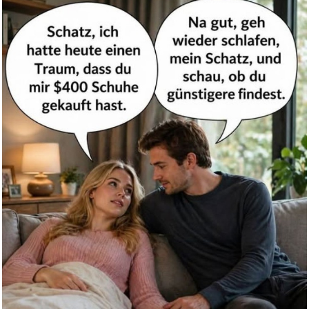
Cosmopolitanism, Identity and ...
Anzeige
Mein Lehrerplaner A4+ -
Hardco...