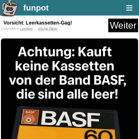
≡
funpot
Vorsicht: Leerkassetten-Gag!
Weiter
Gefunden in
Lustiges
→
witzige Bilder