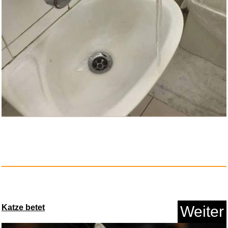
Anzeige
HP MS Windows Small Business
S...
Anzeige
Katze betet
Weiter