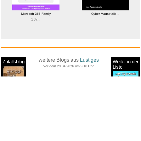
Microsoft 365 Family
Cyber Mausefalle...
1 Ja...
weitere Blogs aus
Lustiges
Zufallsblog
Weiter in der
vor dem 29.04.2026 um 9:10 Uhr
Liste
anstatt alles zu sehen:
nur Bilder
nur Videos
nur PPS
Weitere Unterkategorien:
Comedy
Corona
Fails + Hoppalas
Frauen, Mädels, Girls