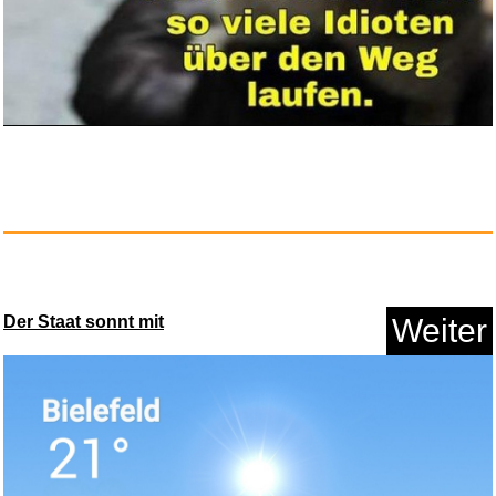
greate E14 Backofenlampe 40W
3...
Anzeige
Der Staat sonnt mit
Weiter
JLPT KOSHIKI MONDAISHU
N5...