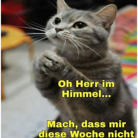
Maeumui Yeojeong (� - )...
Anzeige