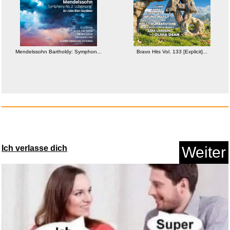
100 Hits-80s Weekender...
Mendelssohn Bartholdy: Symphon...
Bravo Hits Vol. 133 [Explicit]...
Anzeige
Ich verlasse dich
Weiter
Cyber Mausefalle...