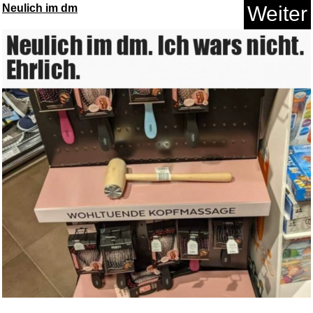
Neulich im dm
Weiter
Smartwatch Damen Rund,
1.32&qu...
Anzeige
Glück auf den Strassen...