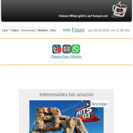
von
Fossy
Like
Teilen
Download
Melden
Info
am 29.04.2026 um 11:09 Uhr
3
Datenschutz Hinweis
Interessantes bei amazon
Anzeige