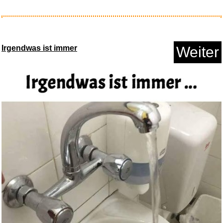
OASE ORGANIX Colour
Granulate ...
Irgendwas ist immer
Weiter
Anzeige
Mendelssohn Bartholdy:
Symphon...