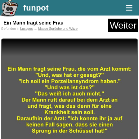
≡
funpot
Ein Mann fragt seine Frau
Weiter
Gefunden in
Lustiges
→
klasse Sprüche und Witze