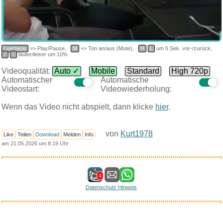
Leertaste
=> Play/Pause,
M
=> Ton an/aus (Mute),
H
L
um 5 Sek. vor-/zurück,
↑
↓
lauter/leiser um 10%
Videoqualität:
Auto ✓
Mobile
Standard
High 720p
Automatischer
Automatische
Videostart:
Videowiederholung:
Wenn das Video nicht abspielt, dann klicke
hier
.
von
Kurt1978
Like
Teilen
Download
Melden
Info
am 21.05.2026 um 8:19 Uhr
4
Datenschutz Hinweis