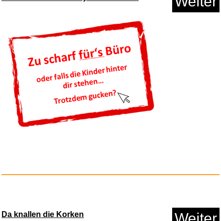
Weiter
The Ultimate Analogue Test Lp ...
Anzeige
Mini Beamer, Philoent Smart Pr...
Da knallen die Korken
Weiter
Anzeige