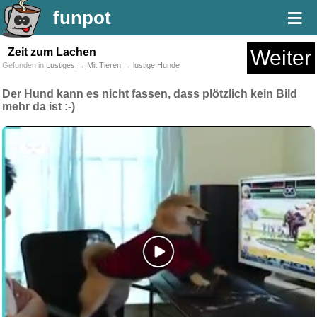
≡
funpot
Zeit zum Lachen
Weiter
Gefunden in
Lustiges
→
Mit Tieren
→
lustige Hunde
Der Hund kann es nicht fassen, dass plötzlich kein Bild
mehr da ist :-)