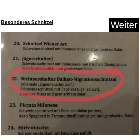
Feuerholz...
Besonderes Schnitzel
Weiter
Anzeige
Kaiser Empire EH 6355
Elfenbei...