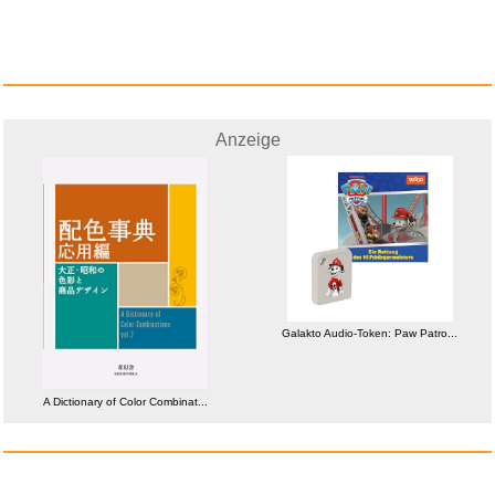
Anzeige
Anzeige
Warner Bros. Grün Musik R...
Galakto Audio-Token: Paw Patro...
Anzeige
A Dictionary of Color Combinat...