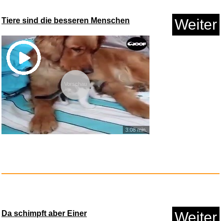
Tiere sind die besseren Menschen
Weiter
McAfee Total Protection, 5-Ger...
Vorschau
Anzeige
3:08 min.
Da schimpft aber Einer
Weiter