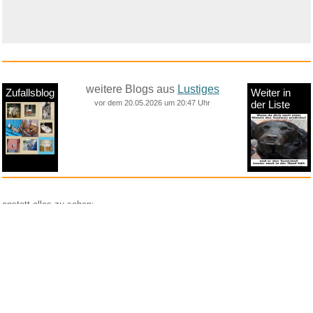
weitere Blogs aus
Lustiges
Zufallsblog
Weiter in
vor dem 20.05.2026 um 20:47 Uhr
der Liste
anstatt alles zu sehen:
nur Bilder
nur Videos
nur PPS
Weitere Unterkategorien:
Comedy
Corona
Fails + Hoppalas
Frauen, Mädels, Girls
HB-Männchen
klasse Sprüche und Witze
Knallerfrauen
Ladykracher
lustige KI
Lustige Werbespots
Lustiges von Amazon