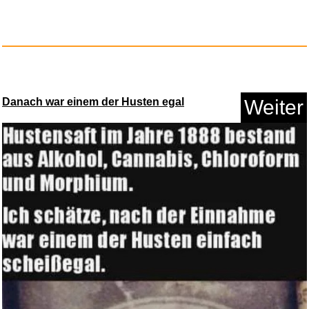
Kosmos Himmelsjahr 2026:
Sonne...
Anzeige
Danach war einem der Husten egal
Weiter
e-plus Prepaid Guthaben - f&uu...
Anzeige