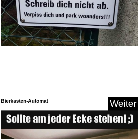
Norton 360 Deluxe 2026
5 ...
Anzeige
Bierkasten-Automat
Weiter
TARION Kamerarucksack Leicht
K...