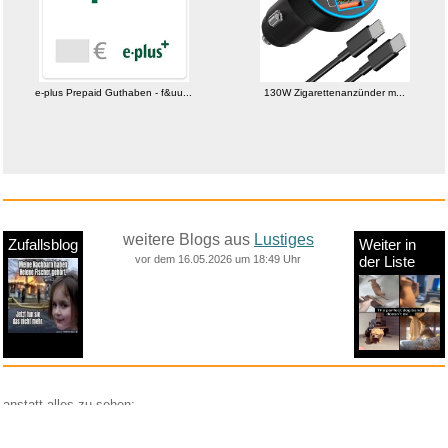
e-plus Prepaid Guthaben - f&uu...
130W Zigarettenanzünder m...
weitere Blogs aus
Lustiges
Zufallsblog
Weiter in
vor dem 16.05.2026 um 18:49 Uhr
der Liste
anstatt alles zu sehen:
nur Bilder
nur Videos
nur PPS