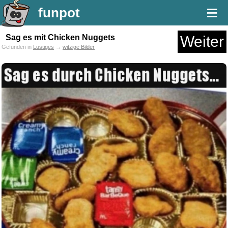
≡
funpot
Sag es mit Chicken Nuggets
Weiter
Gefunden in
Lustiges
→
witzige Bilder