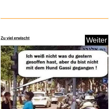
BR Wax Mask UNCUT...
Zu viel erwischt
Weiter
Anzeige
Malongo Supreme d´Arabica