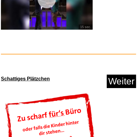
Master of Numbers: Zahlen
spie...
15 sec.
Anzeige
Schattiges Plätzchen
Weiter
Amazon Essentials Unisex
Kinde...
Anzeige