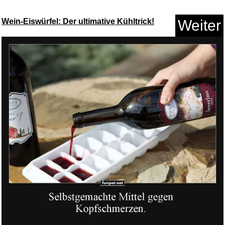
Wein-Eiswürfel: Der ultimative Kühltrick!
Weiter
Newmight Kabelloses Lavalier
M...
Anzeige
Hey...