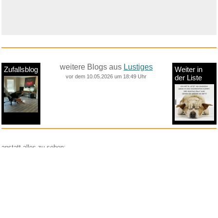
weitere Blogs aus
Lustiges
Zufallsblog
Weiter in
vor dem 10.05.2026 um 18:49 Uhr
der Liste
anstatt alles zu sehen:
nur Bilder
nur Videos
nur PPS
Weitere Unterkategorien:
Comedy
Corona
Fails + Hoppalas
Frauen, Mädels, Girls
HB-Männchen
klasse Sprüche und Witze
Knallerfrauen