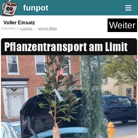
≡
funpot
Voller Einsatz
Weiter
Gefunden in
Lustiges
→
witzige Bilder