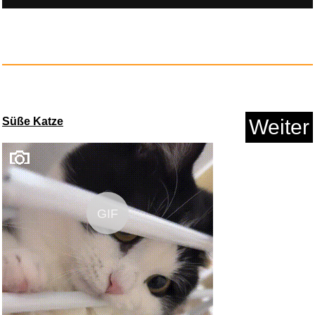
Anzeige
Süße Katze
Weiter
Schmidt - Orgelwerke...
GIF
Anzeige