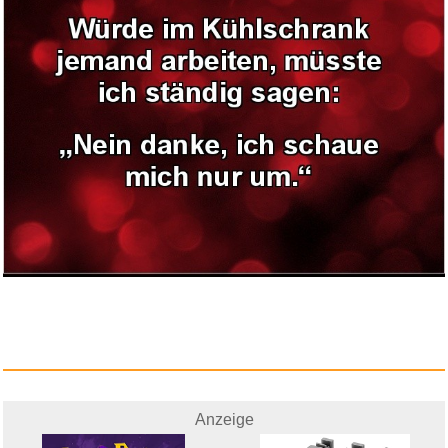
Cape Cod Poliertücher f&u...
Anzeige
Echtes Gangster-
Kriminalit&aum...
Anzeige