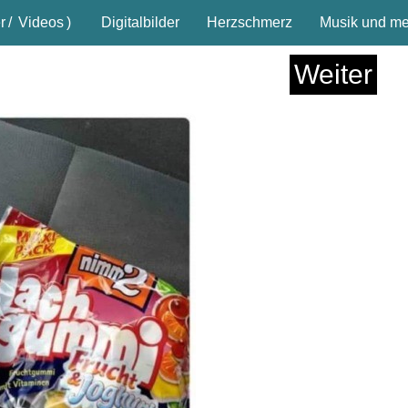
r
/
Videos
)
Digitalbilder
Herzschmerz
Musik und meh
Weiter