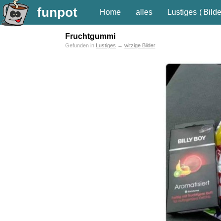
funpot
Home
alles
Lustiges
(
Bilde
Fruchtgummi
Gefunden in
Lustiges
→
witzige Bilder