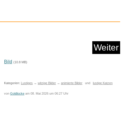
Weiter
Bild
(10.8 MB)
Kategorien:
Lustiges
→
witzige Bilder
→
animierte Bilder
und
lustige Katzen
von
Goldlocke
am 08. Mai 2026 um 06:27 Uhr