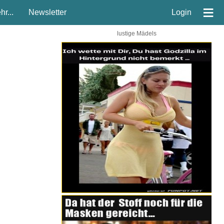
≡
r...
Newsletter
Login
lustige Mädels