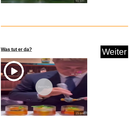
45 sec.
Wunschgutschein Gutschein -
&e...
Anzeige
Was tut er da?
Weiter
Vorschau
15 sec.
Niesel Telefonhalterung fü...