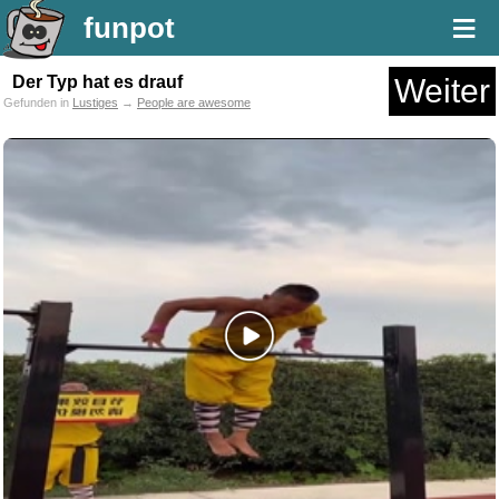
≡
funpot
Der Typ hat es drauf
Weiter
Gefunden in
Lustiges
→
People are awesome