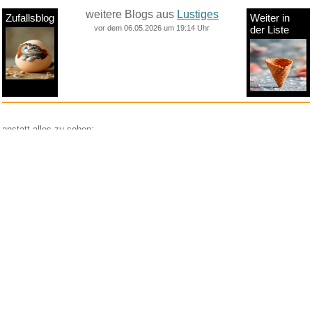
weitere Blogs aus
Lustiges
Zufallsblog
Weiter in
vor dem 06.05.2026 um 19:14 Uhr
der Liste
anstatt alles zu sehen:
nur Bilder
nur Videos
nur PPS
Weitere Unterkategorien:
Comedy
Corona
Fails + Hoppalas
Frauen, Mädels, Girls
HB-Männchen
klasse Sprüche und Witze
Knallerfrauen
Ladykracher
lustige KI
Lustige Werbespots
Lustiges von Amazon
Lustiges von ebay
Mit Tieren
neue Wörter braucht das Land
Paul Panzer
People are awesome
Rätsel Quiz
Scherzfragen
Shows
Spiele
Streiche Pranks
Textwitze
Versteckte Kamera