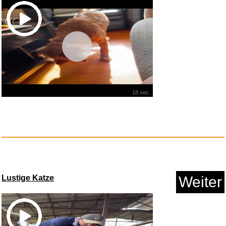
HGENAHGTF Ersatz LED
Lichtplat...
Anzeige
Vorschau
18 sec.
Amazon Digitaler Gutschein...
Lustige Katze
Weiter
Anzeige