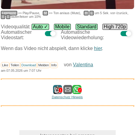
Leertaste
=> Play/Pause,
M
=> Ton an/aus (Mute),
H
L
um 5 Sek. vor-/zurück,
↑
↓
lauter/leiser um 10%
Videoqualität:
Auto ✓
Mobile
Standard
High 720p
Automatischer
Automatische
Videostart:
Videowiederholung:
Wenn das Video nicht abspielt, dann klicke
hier
.
von
Valentina
Like
Teilen
Download
Melden
Info
am 07.05.2026 um 7:07 Uhr
1
2
Datenschutz Hinweis