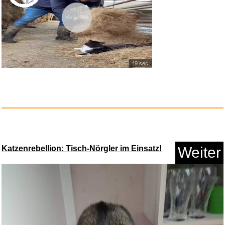
Vorschau
49 sec.
Best of Cirque du Soleil...
Katzenrebellion: Tisch-Nörgler im Einsatz!
Weiter
Anzeige