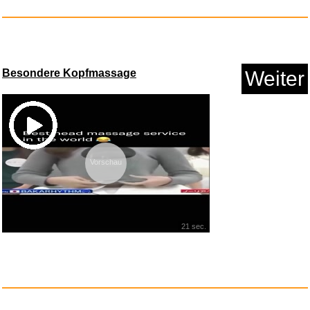
Besondere Kopfmassage
Weiter
KAIZA 5 GIN - 0,5 l - 43%
Vorschau
...
Anzeige
21 sec.