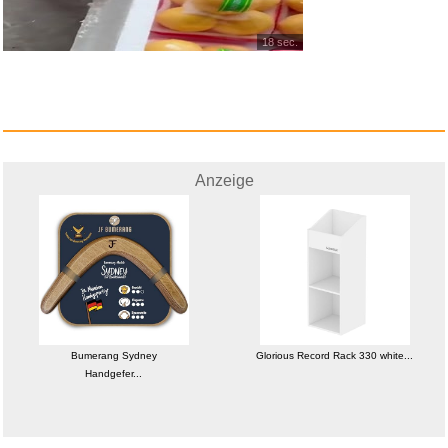
Abenteuer...
18 sec.
Anzeige
Anzeige
Planet des Todes...
Bumerang Sydney
Glorious Record Rack 330 white...
Handgefer...
Anzeige