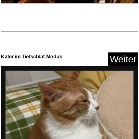
Kater im Tiefschlaf-Modus
Weiter
Glorious Record Rack 330
white...
Anzeige