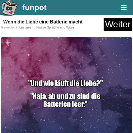
≡
funpot
Wenn die Liebe eine Batterie macht
Weiter
Gefunden in
Lustiges
→
klasse Sprüche und Witze