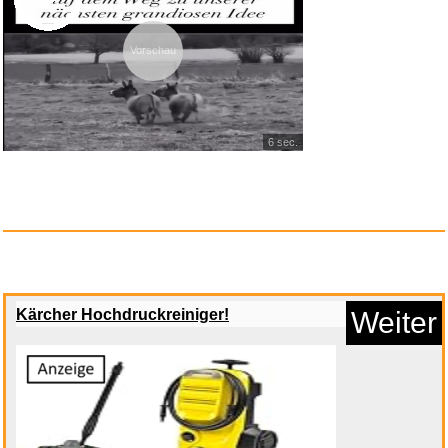
Bretonischer Glanz: Kommissar
...
Vorschau
6 sec.
Kärcher Hochdruckreiniger!
Weiter