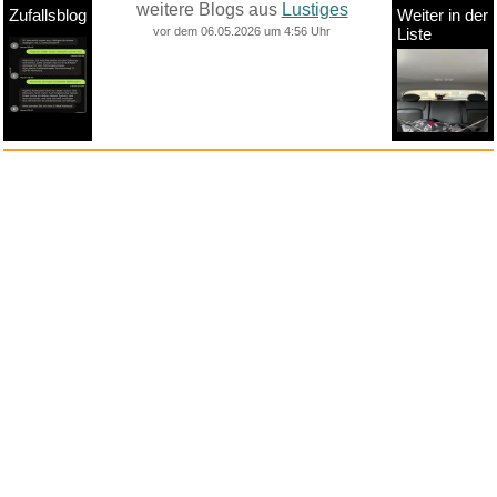
weitere Blogs aus
Lustiges
Zufallsblog
Weiter in der
vor dem 06.05.2026 um 4:56 Uhr
Liste
anstatt alles zu sehen:
nur Bilder
nur Videos
nur PPS
Weitere Unterkategorien:
Comedy
Corona
Fails + Hoppalas
Frauen, Mädels, Girls
HB-Männchen
klasse Sprüche und Witze
Knallerfrauen
Ladykracher
lustige KI
Lustige Werbespots
Lustiges von Amazon
Lustiges von ebay
Mit Tieren
neue Wörter braucht das Land
Paul Panzer
People are awesome
Rätsel Quiz
Scherzfragen
Shows
Spiele
Streiche Pranks
Textwitze
Versteckte Kamera