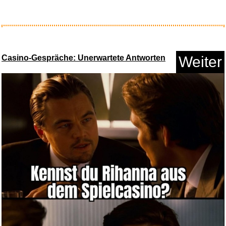
Lowepro Photo Active TLZ 45
AW...
Casino-Gespräche: Unerwartete Antworten
Weiter
Anzeige
Bumerang Sydney
Handgefer...