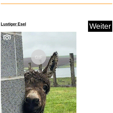
Lustiger Esel
Weiter
Yesteryear: Roman - Vom NYT-
GIF
Nr...
Anzeige