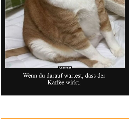
Greatest Hits [Explicit]...
Anzeige
All About Love: New Visions (L...