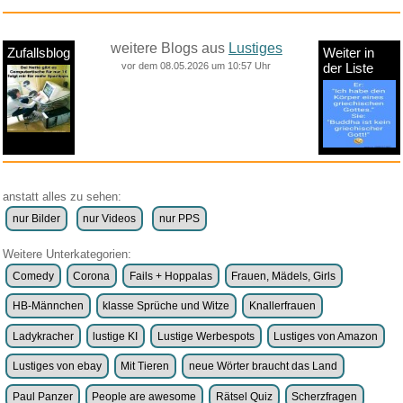
weitere Blogs aus
Lustiges
Zufallsblog
Weiter in
vor dem 08.05.2026 um 10:57 Uhr
der Liste
anstatt alles zu sehen:
nur Bilder
nur Videos
nur PPS
Weitere Unterkategorien:
Comedy
Corona
Fails + Hoppalas
Frauen, Mädels, Girls
HB-Männchen
klasse Sprüche und Witze
Knallerfrauen
Ladykracher
lustige KI
Lustige Werbespots
Lustiges von Amazon
Lustiges von ebay
Mit Tieren
neue Wörter braucht das Land
Paul Panzer
People are awesome
Rätsel Quiz
Scherzfragen