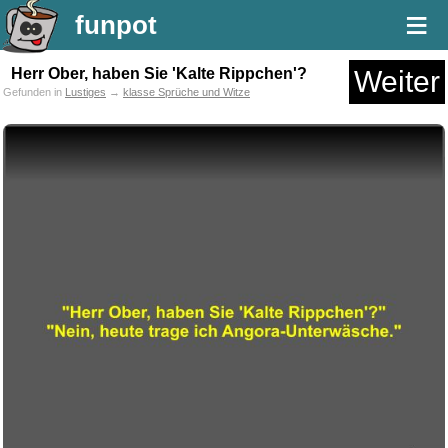
≡
funpot
Herr Ober, haben Sie 'Kalte Rippchen'?
Weiter
Gefunden in
Lustiges
→
klasse Sprüche und Witze