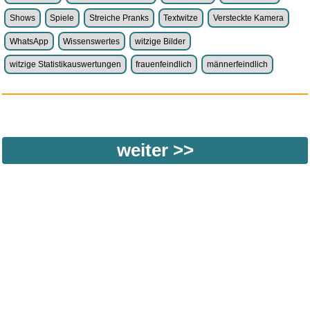
Shows
Spiele
Streiche Pranks
Textwitze
Versteckte Kamera
WhatsApp
Wissenswertes
witzige Bilder
witzige Statistikauswertungen
frauenfeindlich
männerfeindlich
weiter >>