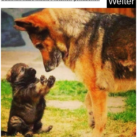
Weiter
MERGEGAMES Medieval
Dynasty...
Anzeige