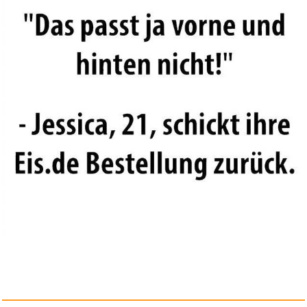
Xprotdoor Aufblasbarer
Schwimm...
Anzeige