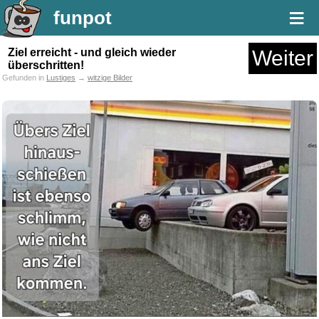
≡
funpot
Ziel erreicht - und gleich wieder
Weiter
überschritten!
Gefunden in
Lustiges
→
witzige Bilder