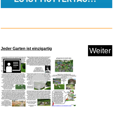
SMD Aufpassen Wir sind
verr&uu...
Anzeige
Jeder Garten ist einzigartig
Weiter
Vorschau
Psychos in Love...