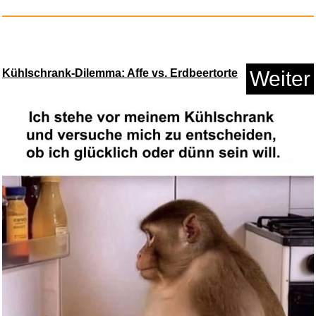
Finding Yourself [Explicit]...
Kühlschrank-Dilemma: Affe vs. Erdbeertorte
Weiter
Anzeige
Omegon Sonnenfilter Solar
Safe...