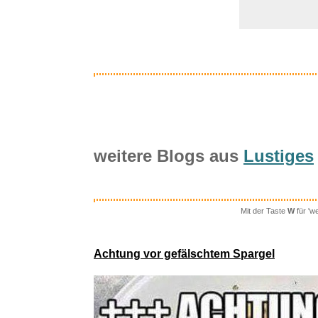
weitere Blogs aus
Lustiges
Mit der Taste
W
für 'w
FUPT LED
Achtung vor gefälschtem Spargel