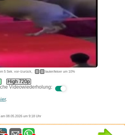
m 5 Sek. vor-/zurück,
↑
↓
lauter/leiser um 10%
d
High 720p
che Videowiederholung:
ier
.
am 08.05.2026 um 9:18 Uhr