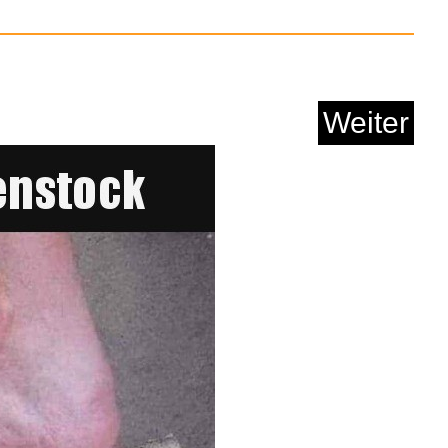
Weiter
o The Invisible Swor...
Anzeige