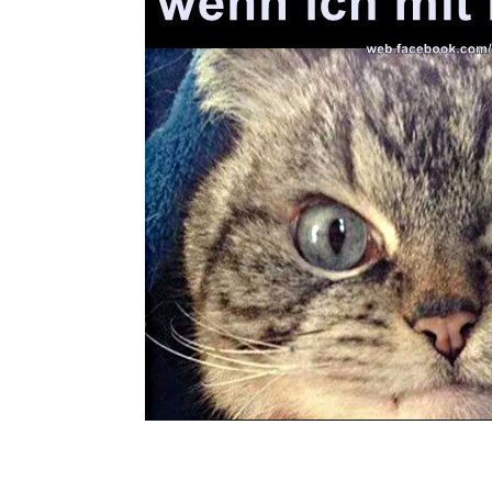
Malte & Mez
WOR
Hec