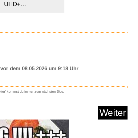
UHD+...
Anzeige
vor dem 08.05.2026 um 9:18 Uhr
eiter' kommst du immer zum nächsten Blog.
 Streifen Batterie,5
M...
Weiter
Anzeige