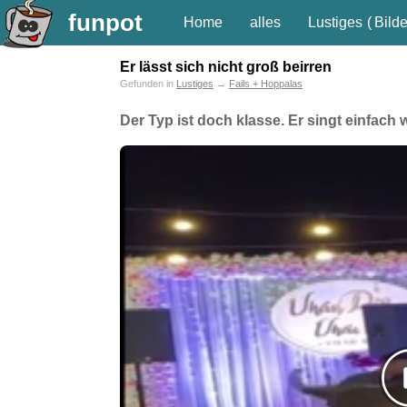
funpot
Home
alles
Lustiges
(
Bilde
Er lässt sich nicht groß beirren
Gefunden in
Lustiges
→
Fails + Hoppalas
Der Typ ist doch klasse. Er singt einfach we