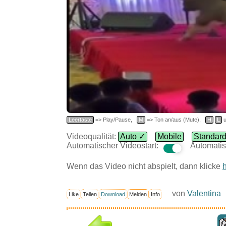
Leertaste
=> Play/Pause,
M
=> Ton an/aus (Mute),
H
L
u
Videoqualität:
Auto ✓
Mobile
Standar
Automatischer Videostart:
Automatis
Wenn das Video nicht abspielt, dann klicke
h
von
Valentina
Like
Teilen
Download
Melden
Info