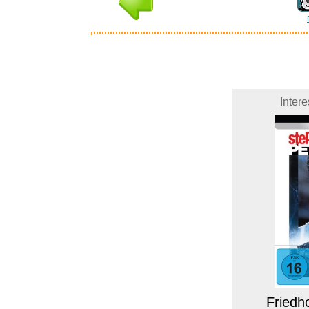
Inter
Friedho