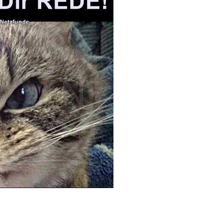
zo: Eine Party mit ...
Anzeige
X WG801E.91
kenschere 20...
Anzeige