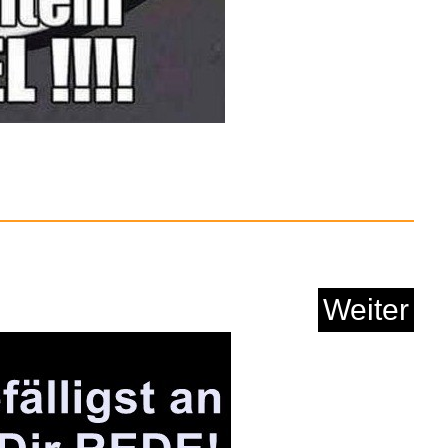
oman (Jubiläumsed...
Anzeige
Weiter