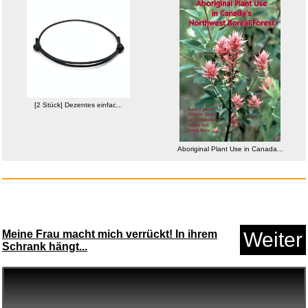
Anzeige
[2 Stück] Dezentes einfac...
Aboriginal Plant Use in Canada...
reisenthel carrybag XS
smiley�...
Meine Frau macht mich verrückt! In ihrem
Weiter
Schrank hängt...
Anzeige