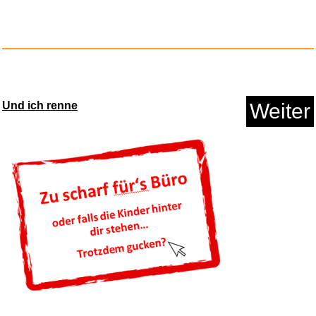
Anzeige
Und ich renne
Weiter
FIBERTEC Travel Soap 250ml -
A...
Anzeige