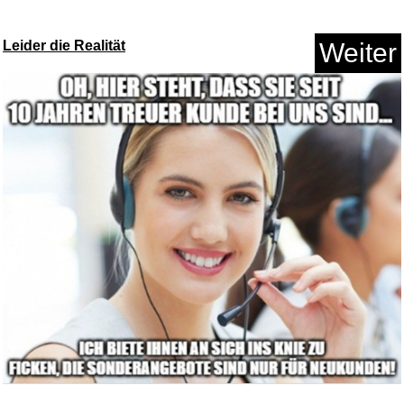
Leider die Realität
Weiter
Zitronen Stempel Set 2-teilig ...
Anzeige
animonda Carny Senior
Katzenfu...