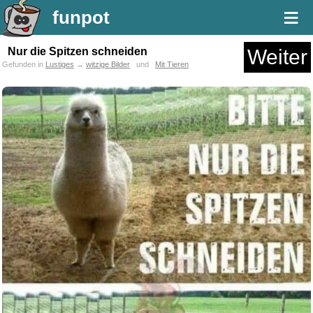
≡
funpot
Nur die Spitzen schneiden
Weiter
Gefunden in
Lustiges
→
witzige Bilder
und
Mit Tieren