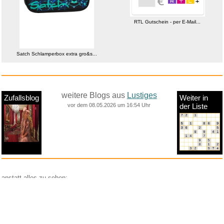
RTL Gutschein - per E-Mail...
Satch Schlamperbox extra gro&s...
weitere Blogs aus
Lustiges
Zufallsblog
Weiter in
vor dem 08.05.2026 um 16:54 Uhr
der Liste
anstatt alles zu sehen:
nur Bilder
nur Videos
nur PPS
Weitere Unterkategorien:
Comedy
Corona
Fails + Hoppalas
Frauen, Mädels, Girls