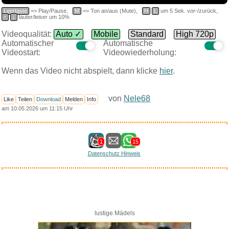
Leertaste
=> Play/Pause,
M
=> Ton an/aus (Mute),
H
L
um 5 Sek. vor-/zurück,
↑
↓
lauter/leiser um 10%
Videoqualität:
Auto ✓
Mobile
Standard
High 720p
Automatischer
Automatische
Videostart:
Videowiederholung:
Wenn das Video nicht abspielt, dann klicke
hier
.
von
Nele68
Like
Teilen
Download
Melden
Info
am 10.05.2026 um 11:15 Uhr
1
15
Datenschutz Hinweis
lustige Mädels