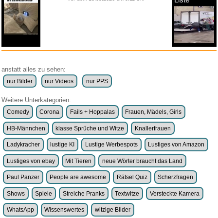
anstatt alles zu sehen:
nur Bilder
nur Videos
nur PPS
Weitere Unterkategorien:
Comedy
Corona
Fails + Hoppalas
Frauen, Mädels, Girls
HB-Männchen
klasse Sprüche und Witze
Knallerfrauen
Ladykracher
lustige KI
Lustige Werbespots
Lustiges von Amazon
Lustiges von ebay
Mit Tieren
neue Wörter braucht das Land
Paul Panzer
People are awesome
Rätsel Quiz
Scherzfragen
Shows
Spiele
Streiche Pranks
Textwitze
Versteckte Kamera
WhatsApp
Wissenswertes
witzige Bilder