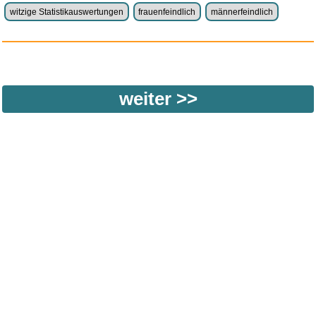
witzige Statistikauswertungen
frauenfeindlich
männerfeindlich
weiter >>
© 2026 funpot.net
Impressum