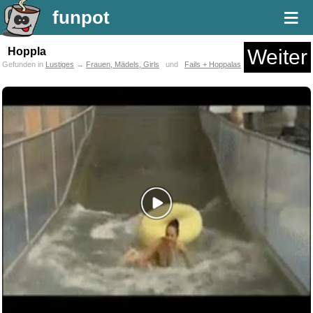
≡
funpot
Hoppla
Weiter
Gefunden in
Lustiges
→
Frauen, Mädels, Girls
und
Fails + Hoppalas