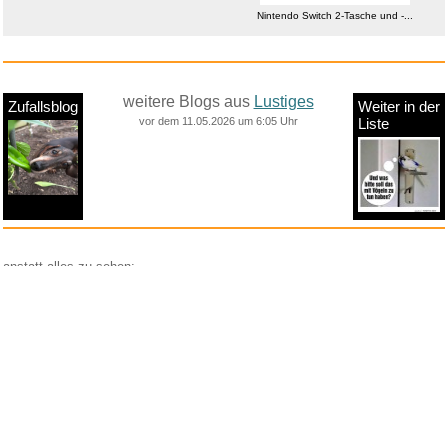
Nintendo Switch 2-Tasche und -...
weitere Blogs aus
Lustiges
Zufallsblog
Weiter in der
vor dem 11.05.2026 um 6:05 Uhr
Liste
anstatt alles zu sehen:
nur Bilder
nur Videos
nur PPS
Weitere Unterkategorien:
Comedy
Corona
Fails + Hoppalas
Frauen, Mädels, Girls
HB-Männchen
klasse Sprüche und Witze
Knallerfrauen
Ladykracher
lustige KI
Lustige Werbespots
Lustiges von Amazon