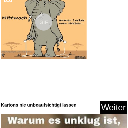
GIF
SONGMICS Uhrenbeweger,
Automat...
Anzeige
Kartons nie unbeaufsichtigt lassen
Weiter
Sneaker Re-New Schuhreiniger
5...