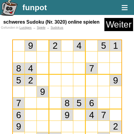
≡
funpot
schweres Sudoku (Nr. 3020) online spielen
Weiter
Gefunden in
Lustiges
→
Spiele
→
Sudokus