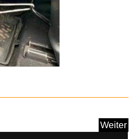
Weiter
 9/Metamorph./Tod...
Anzeige