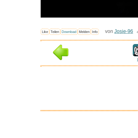
von
Josie-96
Like
Teilen
Download
Melden
Info
Inter