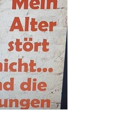
eiter' kommst du immer zum nächsten Blog.
Weiter
Anzeige
 The Simple Codes
Behind...