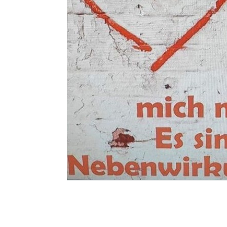
Mit der Taste
W
für 'w
Liebe in Zeiten der Nebenwirkungen
Ratio: