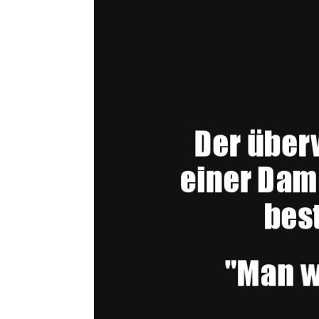
GANCEI Dr
Das Mysterium der Handtasche gelüftet!
� tudes-