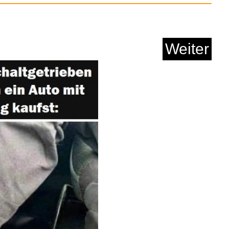
Anzeige
ngue Drum 6" G M...
Anzeige