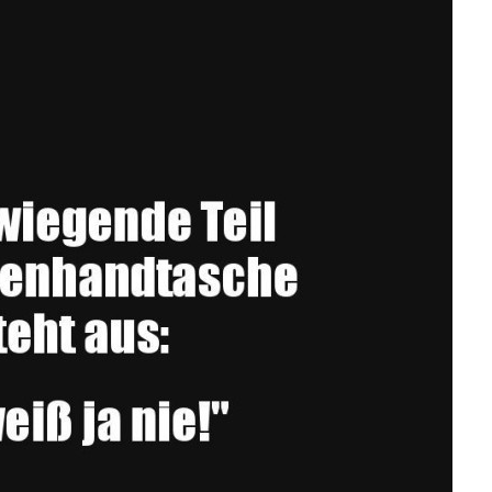
ucksensor Edelstahl
1...
Anzeige
Weiter
Tableaux: Besetzung:
K...