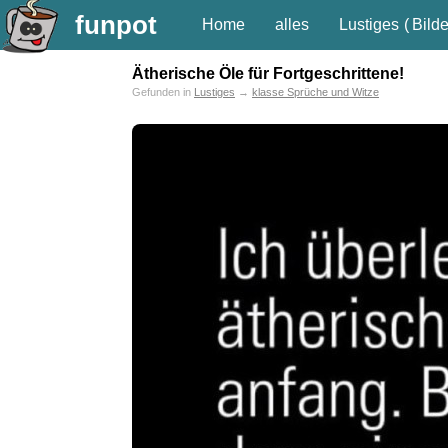
funpot
Home
alles
Lustiges
(
Bilde
Ätherische Öle für Fortgeschrittene!
Gefunden in
Lustiges
→
klasse Sprüche und Witze