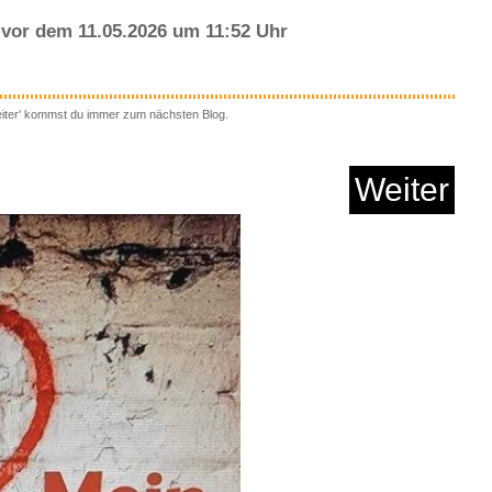
rld to Europe Travel
...
Anzeige
vor dem 11.05.2026 um 11:52 Uhr
link LUNERA 4in1
Illumina...