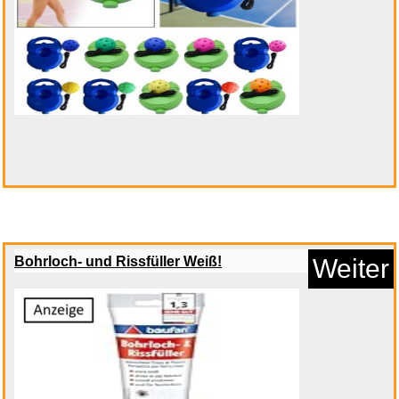
Wide Sargasso Sea: Jean Rhys
(...
Bohrloch- und Rissfüller Weiß!
Weiter
Anzeige