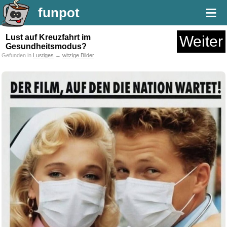
≡
funpot
Lust auf Kreuzfahrt im
Weiter
Gesundheitsmodus?
Gefunden in
Lustiges
→
witzige Bilder