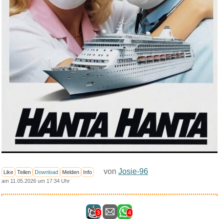
von
Josie-96
Like
Teilen
Download
Melden
Info
am 11.05.2026 um 17:34 Uhr
3
4