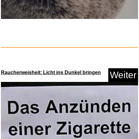
More Than We Ever Imagined
(Li...
Anzeige
Raucherweisheit: Licht ins Dunkel bringen
Weiter
Twilight: Twilight, Book 1 (Tw...