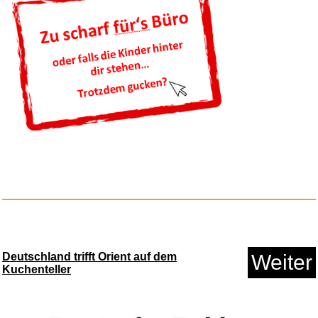
MEGGA EGG Dino Eier die im
Was...
Anzeige
Deutschland trifft Orient auf dem
Weiter
Secret - Du sollst mich fü...
Kuchenteller