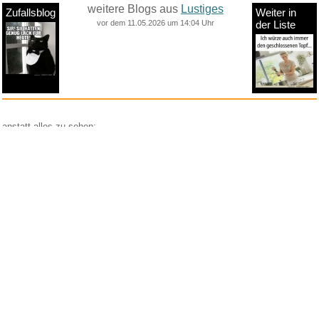
weitere Blogs aus
Lustiges
Zufallsblog
Weiter in
vor dem 11.05.2026 um 14:04 Uhr
der Liste
anstatt alles zu sehen:
nur Bilder
nur Videos
nur PPS
Weitere Unterkategorien:
Comedy
Corona
Fails + Hoppalas
Frauen, Mädels, Girls
HB-Männchen
klasse Sprüche und Witze
Knallerfrauen
Ladykracher
lustige KI
Lustige Werbespots
Lustiges von Amazon
Lustiges von ebay
Mit Tieren
neue Wörter braucht das Land
Paul Panzer
People are awesome
Rätsel Quiz
Scherzfragen
Shows
Spiele
Streiche Pranks
Textwitze
Versteckte Kamera