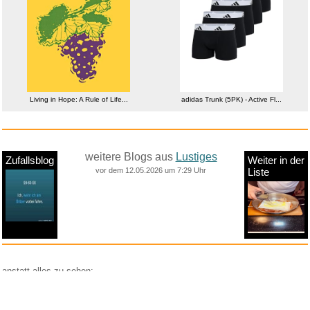
Living in Hope: A Rule of Life...
adidas Trunk (5PK) - Active Fl...
weitere Blogs aus
Lustiges
Zufallsblog
Weiter in der
vor dem 12.05.2026 um 7:29 Uhr
Liste
anstatt alles zu sehen:
nur Bilder
nur Videos
nur PPS