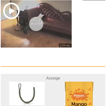
Anzeige
Vorschau
1:24 min.
Some Other Stuff (Tone Poet
Vi...
Anzeige
Anzeige