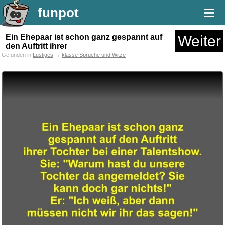
≡
funpot
Ein Ehepaar ist schon ganz gespannt auf
Weiter
den Auftritt ihrer
Gefunden in
Lustiges
→
klasse Sprüche und Witze