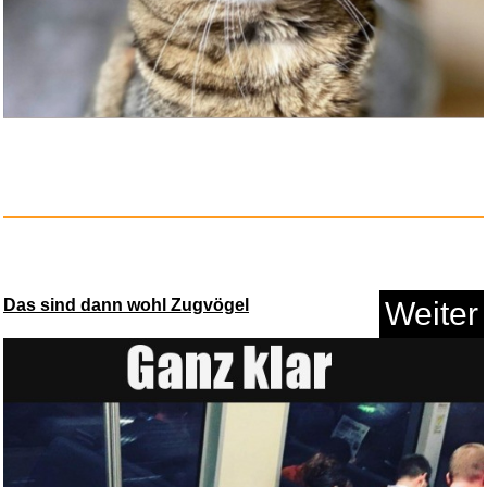
Anzeige
Das sind dann wohl Zugvögel
Weiter
Silkland 10K 8K HDMI 2.1
Kabel...
Anzeige