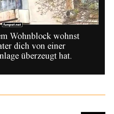
Anzeige
ermisches Klebeband
l...
Anzeige