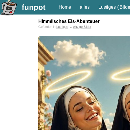
funpot
Home
alles
Lustiges
(
Bilde
Himmlisches Eis-Abenteuer
Gefunden in
Lustiges
→
witzige Bilder