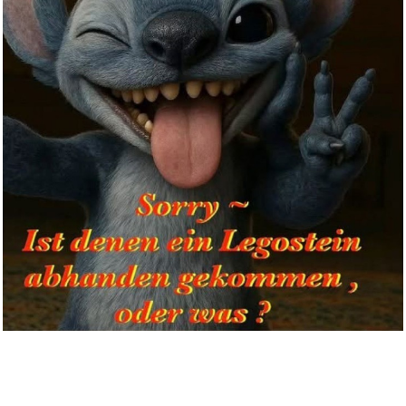
Masking Tape Memories...
Anzeige
Science in Sport GO Energy
Get...
Anzeige