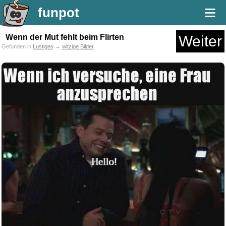
≡
funpot
Wenn der Mut fehlt beim Flirten
Weiter
Gefunden in
Lustiges
→
witzige Bilder