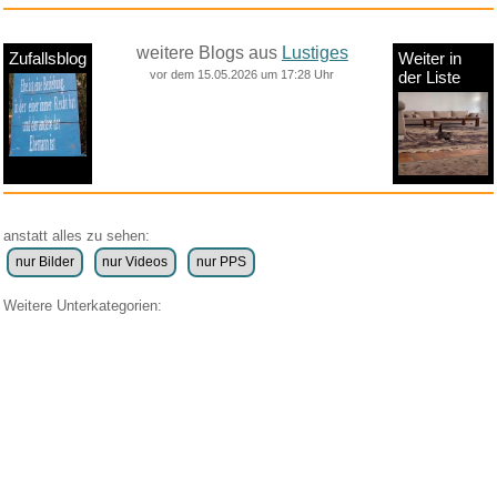
weitere Blogs aus
Lustiges
Zufallsblog
Weiter in
vor dem 15.05.2026 um 17:28 Uhr
der Liste
anstatt alles zu sehen:
nur Bilder
nur Videos
nur PPS
Weitere Unterkategorien:
Comedy
Corona
Fails + Hoppalas
Frauen, Mädels, Girls
HB-Männchen
klasse Sprüche und Witze
Knallerfrauen
Ladykracher
lustige KI
Lustige Werbespots
Lustiges von Amazon
Lustiges von ebay
Mit Tieren
neue Wörter braucht das Land
Paul Panzer
People are awesome
Rätsel Quiz
Scherzfragen