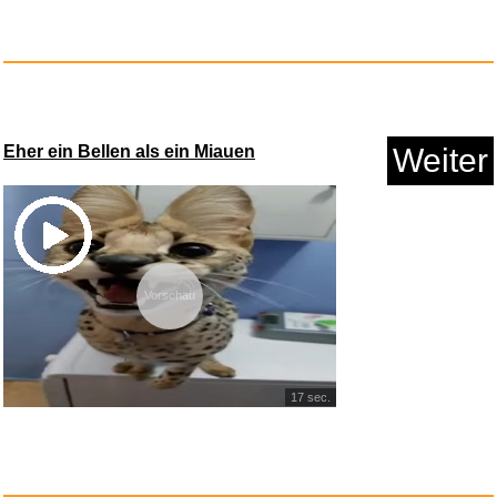
Walensee Gartenkralle mit 4 Zi...
Anzeige
Eher ein Bellen als ein Miauen
Weiter
Vorschau
17 sec.
Frauen Sparkle Glänzend T...