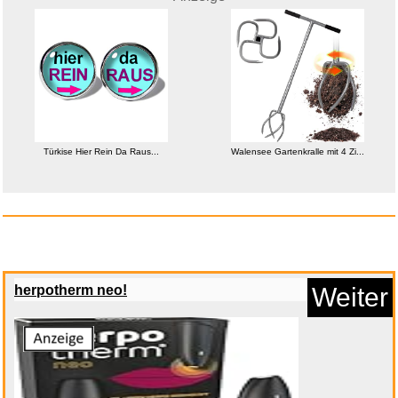
Stiebel Eltron 4823311 Eltron ...
Türkise Hier Rein Da Raus...
Walensee Gartenkralle mit 4 Zi...
Anzeige
herpotherm neo!
Weiter