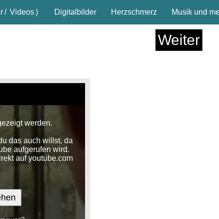
r
/
Videos
)
Digitalbilder
Herzschmerz
Musik und meh
Weiter
gezeigt werden.
u das auch willst, da
ube aufgerufen wird.
irekt auf youtube.com
ehen