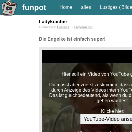
funpot
Home
alles
Lustiges
(
Bilde
Ladykracher
Gefunden in
Lustiges
→
Ladykracher
Die Engelke ist einfach super!
Hier soll ein Video von YouTube 
Du musst aber zuerst zustimmen, dass d
durch Anzeige des Videos intern YouT
Das ist gleichbedeutend, als wenn du d
gehen würdest.
Klicke hier:
YouTube-Video ans