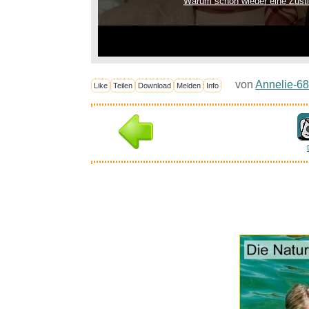
Warum schon wieder eine Zus
von
Annelie-68
Like
Teilen
Download
Melden
Info