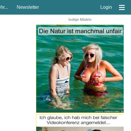
≡
r...
Newsletter
Login
lustige Mädels