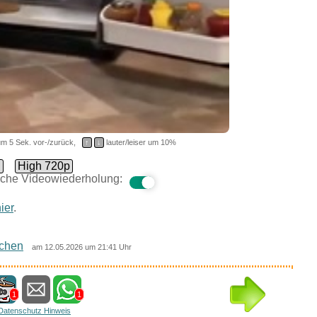
m 5 Sek. vor-/zurück,
↑
↓
lauter/leiser um 10%
d
High 720p
che Videowiederholung:
ier
.
chen
am 12.05.2026 um 21:41 Uhr
1
1
Datenschutz Hinweis