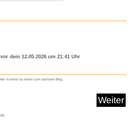
Anzeige
vor dem 12.05.2026 um 21:41 Uhr
eiter' kommst du immer zum nächsten Blog.
rs Acarid Parasiten...
Weiter
Anzeige
KB)