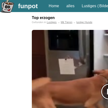
funpot
Home
alles
Lustiges
(
Bilde
Top erzogen
Gefunden in
Lustiges
→
Mit Tieren
→
lustige Hunde