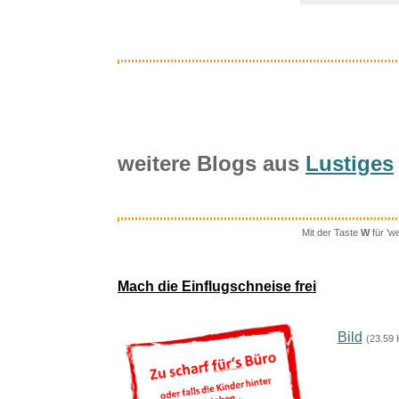
weitere Blogs aus
Lustiges
Mit der Taste
W
für 'w
Schopf Ride
Mach die Einflugschneise frei
Bild
(23.59 