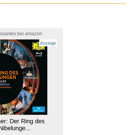
essantes bei amazon
Anzeige
r: Der Ring des
Nibelunge...