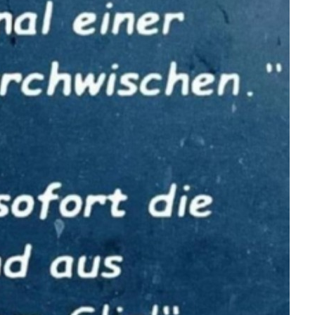
oys Kontarsky: Reco...
Anzeige
aterin - Wurde ihr d...