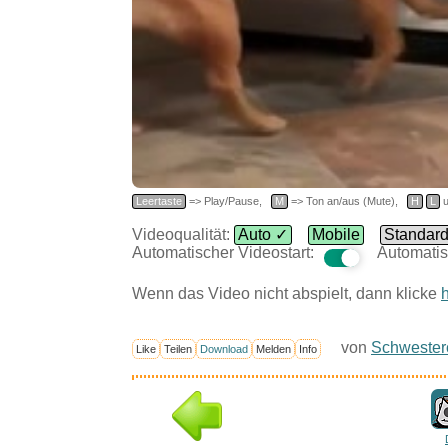
Leertaste
=> Play/Pause,
M
=> Ton an/aus (Mute),
H
L
u
Videoqualität:
Auto ✓
Mobile
Standar
Automatischer Videostart:
Automatis
Wenn das Video nicht abspielt, dann klicke
h
von
Schwester
Like
Teilen
Download
Melden
Info