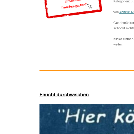
Kategorien:
Lu
von
Annelie-6
Geschmäcker s
schockt nichts
Klicke einfach
weiter.
Sneake
Feucht durchwischen