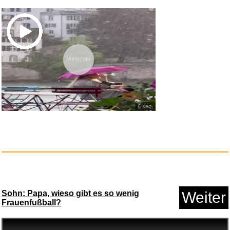
Cap Waschmaschinen Form,
Vorschau
Baseb...
Anzeige
6 sec.
Sohn: Papa, wieso gibt es so wenig
Weiter
Frauenfußball?
LEGAMI - 3er Set Gel-Lösc...