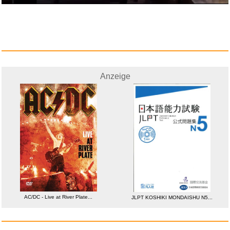
Splat! (CD Digisleeve)...
Anzeige
Anzeige
McAfee Total Protection, 5-Ger...
AC/DC - Live at River Plate...
JLPT KOSHIKI MONDAISHU N5...
Anzeige