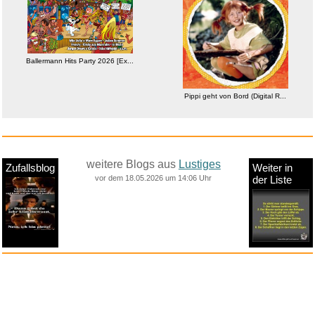
Ballermann Hits Party 2026 [Ex...
Pippi geht von Bord (Digital R...
weitere Blogs aus
Lustiges
Zufallsblog
Weiter in
vor dem 18.05.2026 um 14:06 Uhr
der Liste
anstatt alles zu sehen:
nur Bilder
nur Videos
nur PPS