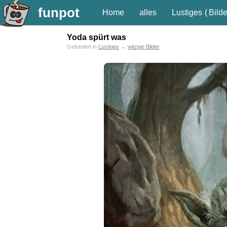
funpot
Home
alles
Lustiges
(
Bilde
Yoda spürt was
Gefunden in
Lustiges
→
witzige Bilder