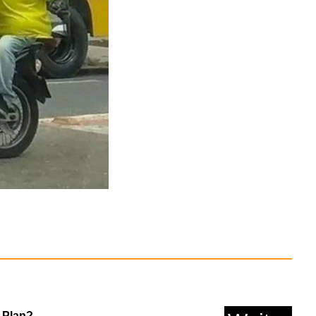
diZoom Smart Watch
MAX...
Anzeige
chutzanzug, Typ 5/6,
...
Anzeige
 Plan?