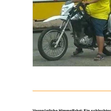
VTech Ki
3M 4515 S
Vergnügliche Himmelfahrt: Ein schlechter