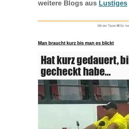
weitere Blogs aus
Lustiges
Mit der Taste
W
für 'w
NGK Zündk
Man braucht kurz bis man es blickt