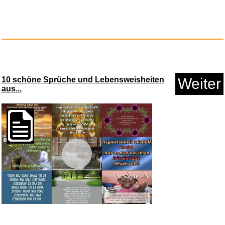
Die Mausefalle - Eine Geschich...
10 schöne Sprüche und Lebensweisheiten
Weiter
Anzeige
aus...
Vorschau
Alfons & Aloys Kontarsky: Reco...