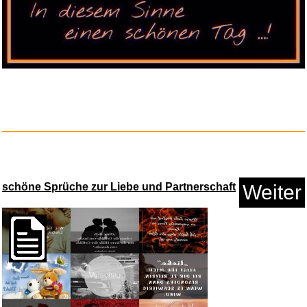
Anzeige
schöne Sprüche zur Liebe und Partnerschaft
Weiter
Satch Schlamperbox Nordic
Blue...
Anzeige
Vorschau