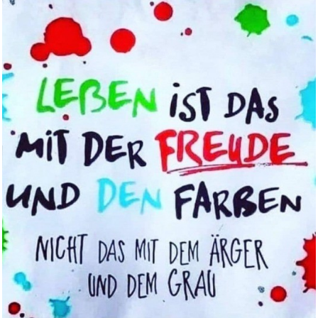
PRAXS® Schuhdeo -
Innovatives...
Anzeige
adidas Trunk (5PK) - Active Fl...