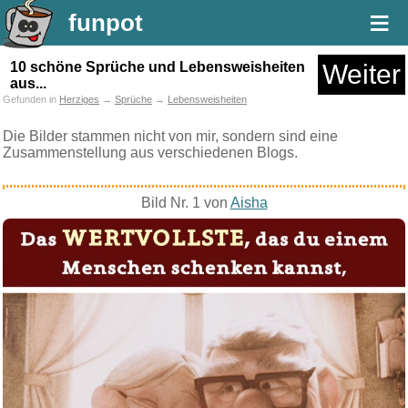
≡
funpot
10 schöne Sprüche und Lebensweisheiten
Weiter
aus...
Gefunden in
Herziges
→
Sprüche
→
Lebensweisheiten
Die Bilder stammen nicht von mir, sondern sind eine
Zusammenstellung aus verschiedenen Blogs.
Bild Nr. 1 von
Aisha