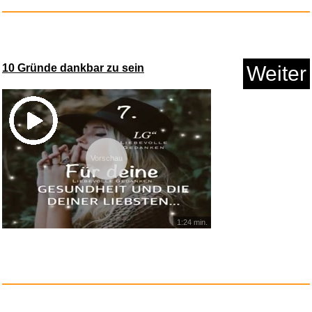
10 Gründe dankbar zu sein
Weiter
Lots Of Hands: Into A Pretty R...
Anzeige
Vorschau
1:24 min.