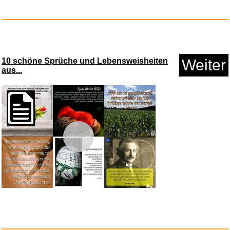
Anzeige
10 schöne Sprüche und Lebensweisheiten
Weiter
aus...
Vorschau
Brennenstuhl Rauchmelder Set,
...
Anzeige