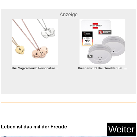
Anzeige
Asterix & Obelix XXL: Collecti...
The Magical touch Personalisie...
Brennenstuhl Rauchmelder Set, ...
Anzeige
Leben ist das mit der Freude
Weiter