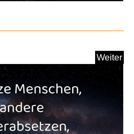
auge Armband 6mm
Multicol...
Weiter
Anzeige