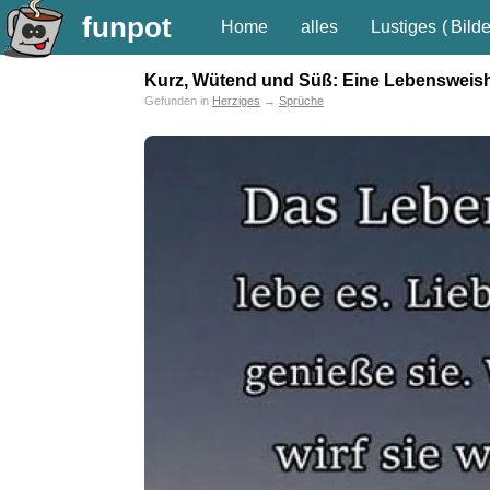
funpot
Home
alles
Lustiges
(
Bilde
Kurz, Wütend und Süß: Eine Lebensweish
Gefunden in
Herziges
→
Sprüche