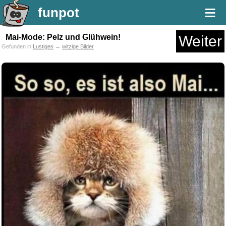
≡
funpot
Mai-Mode: Pelz und Glühwein!
Weiter
Gefunden in
Lustiges
→
witzige Bilder