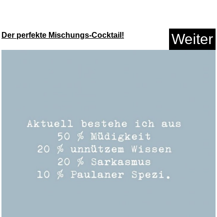
Der perfekte Mischungs-Cocktail!
Weiter
Hochzeitspaar * Brautpaar im R...
Anzeige