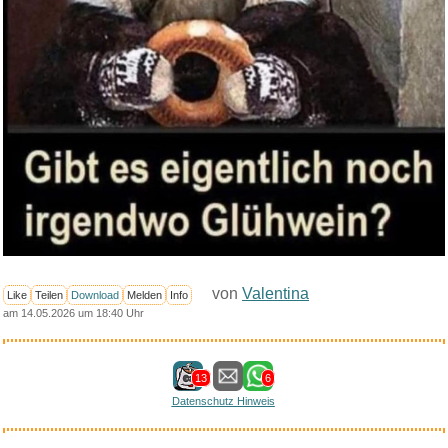
von
Valentina
Like
Teilen
Download
Melden
Info
am 14.05.2026 um 18:40 Uhr
13
6
Datenschutz Hinweis