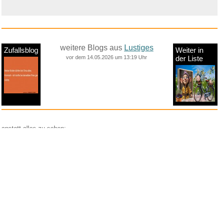
weitere Blogs aus
Lustiges
Zufallsblog
Weiter in
vor dem 14.05.2026 um 13:19 Uhr
der Liste
anstatt alles zu sehen:
nur Bilder
nur Videos
nur PPS
Weitere Unterkategorien:
Comedy
Corona
Fails + Hoppalas
Frauen, Mädels, Girls
HB-Männchen
klasse Sprüche und Witze
Knallerfrauen
Ladykracher
lustige KI
Lustige Werbespots
Lustiges von Amazon