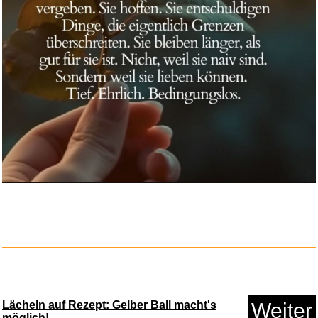
Bucket Crusher: Prime...
Anzeige
KBREE Samsung Kühlschrank...
Lächeln auf Rezept: Gelber Ball macht's
Weiter
Anzeige
möglich!