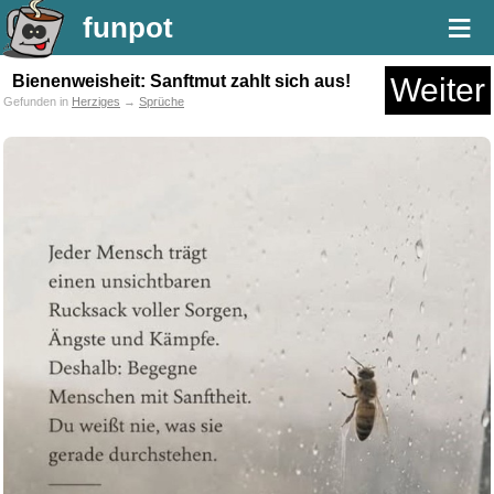
≡
funpot
Bienenweisheit: Sanftmut zahlt sich aus!
Weiter
Gefunden in
Herziges
→
Sprüche