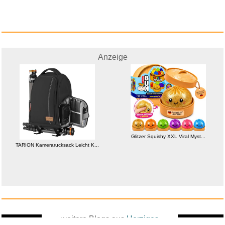
Anzeige
Glitzer Squishy XXL Viral Myst...
TARION Kamerarucksack Leicht K...
weitere Blogs aus
Herziges
Zufallsblog
Weiter in