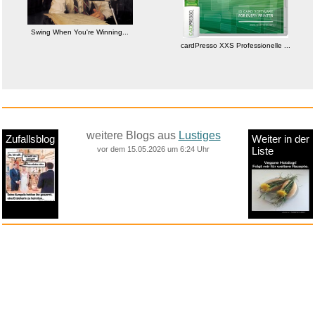
Swing When You're Winning...
cardPresso XXS Professionelle ...
weitere Blogs aus
Lustiges
Zufallsblog
Weiter in der
vor dem 15.05.2026 um 6:24 Uhr
Liste
anstatt alles zu sehen:
nur Bilder
nur Videos
nur PPS
Weitere Unterkategorien:
Comedy
Corona
Fails + Hoppalas
Frauen, Mädels, Girls