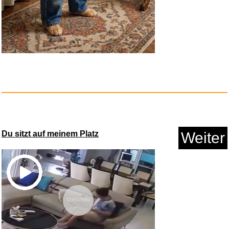
Anzeige
Hohitenz Dampfschutzblech
Du sitzt auf meinem Platz
Weiter
Gesc...
Vorschau