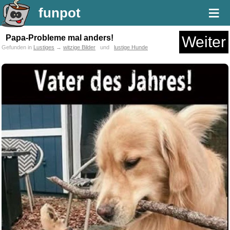
≡
funpot
Papa-Probleme mal anders!
Weiter
Gefunden in
Lustiges
→
witzige Bilder
und
lustige Hunde