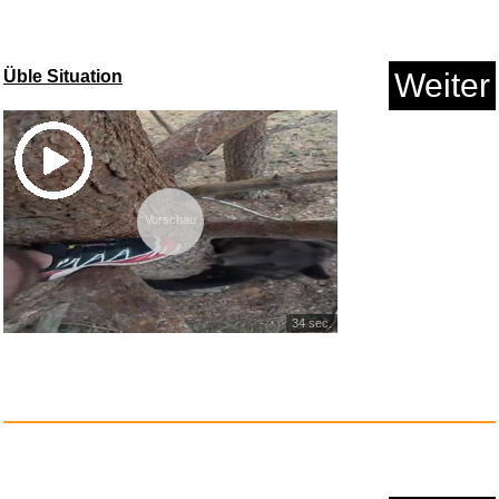
Üble Situation
Weiter
VTech Peppa Pig Kinderlieder L...
Vorschau
Anzeige
34 sec.