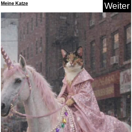
Meine Katze
Weiter
A Dictionary of Color Combinat...
Anzeige
ABYSTYLE - Harry Potter -
Kapp...
Anzeige