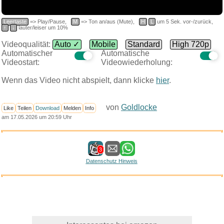
Leertaste
=> Play/Pause,
M
=> Ton an/aus (Mute),
H
L
um 5 Sek. vor-/zurück,
↑
↓
lauter/leiser um 10%
Videoqualität:
Auto ✓
Mobile
Standard
High 720p
Automatischer
Automatische
Videostart:
Videowiederholung:
Wenn das Video nicht abspielt, dann klicke
hier
.
von
Goldlocke
Like
Teilen
Download
Melden
Info
am 17.05.2026 um 20:59 Uhr
3
Datenschutz Hinweis