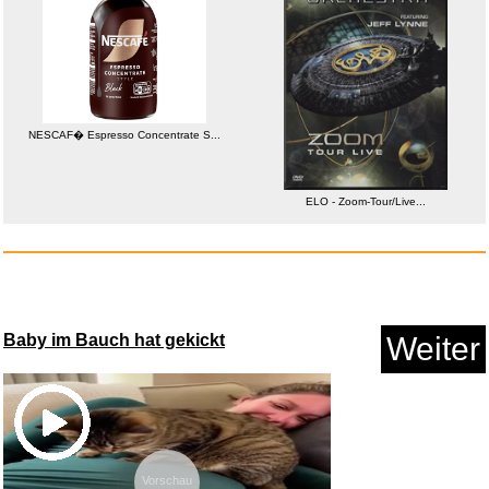
Sodapop Sirup Wild Berry, Bar ...
NESCAF� Espresso Concentrate S...
ELO - Zoom-Tour/Live...
Anzeige
Baby im Bauch hat gekickt
Weiter
Some Other Stuff (Tone Poet
Vi...
Vorschau