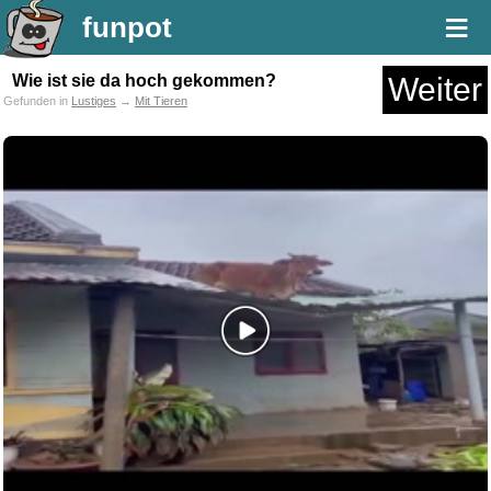
≡
funpot
Wie ist sie da hoch gekommen?
Weiter
Gefunden in
Lustiges
→
Mit Tieren