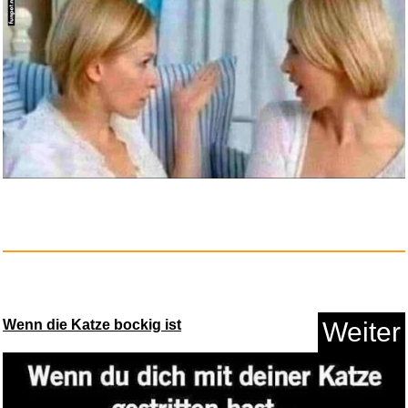
Slum Dog Millionaer (Premium
E...
Anzeige
Wenn die Katze bockig ist
Weiter
McAfee Total Protection, 5-Ger...