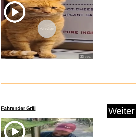
Vorschau
Somewhere (Ausschnitte aus:
We...
33 sec.
Fahrender Grill
Weiter