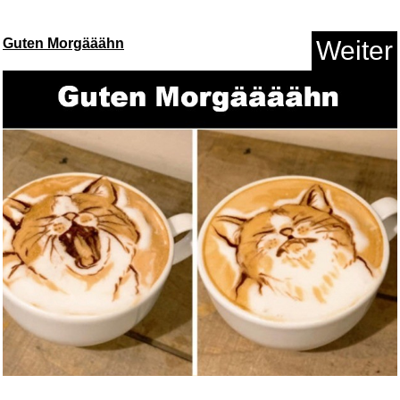
Guten Morgääähn
Weiter
OASE ORGANIX Daily Granulate
1...
Anzeige
Rapoo MT760L Wireless Mouse