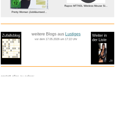
Rapoo MT760L Wireless Mouse Si...
Pretty Woman (Jubiläumsed...
weitere Blogs aus
Lustiges
Zufallsblog
Weiter in
vor dem 17.05.2026 um 17:22 Uhr
der Liste
anstatt alles zu sehen:
nur Bilder
nur Videos
nur PPS
Weitere Unterkategorien:
Comedy
Corona
Fails + Hoppalas
Frauen, Mädels, Girls
HB-Männchen
klasse Sprüche und Witze
Knallerfrauen