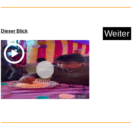
Dieser Blick
Weiter
Night is Calling [Explicit]...
Vorschau
Anzeige
21 sec.