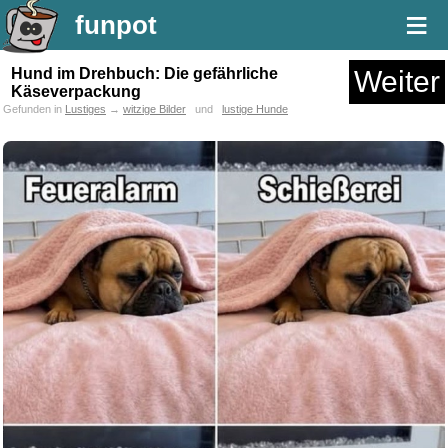
≡
funpot
Hund im Drehbuch: Die gefährliche
Weiter
Käseverpackung
Gefunden in
Lustiges
→
witzige Bilder
und
lustige Hunde