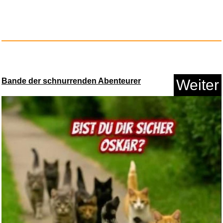
ICY BOX USB-C Docking Station
...
Anzeige
Bande der schnurrenden Abenteurer
Weiter
Edubini Magische Vorschule
&Uu...