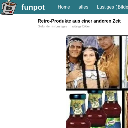
funpot
Home
alles
Lustiges
(
Bilde
Retro-Produkte aus einer anderen Zeit
Gefunden in
Lustiges
→
witzige Bilder