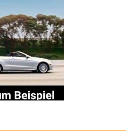
Anzeige
r entdecken die Din...
Weiter
Anzeige
HUVIM-01...