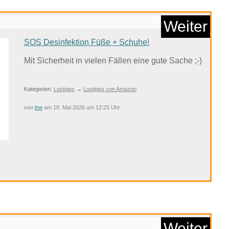
Anzeige
anism, Identity and ...
vor dem 18.05.2026 um 12:33 Uhr
eiter' kommst du immer zum nächsten Blog.
Weiter
SOS Desinfektion Füße + Schuhe!