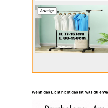
The
einen Garderobenständer auf Rollen!
Swing Wh