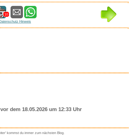
10
Datenschutz Hinweis
essantes bei amazon
Anzeige
ABYMONS7ER
NSTER Album ...