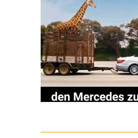
tiptoi® Wi
Unnötige Luxusprobleme unterwegs!