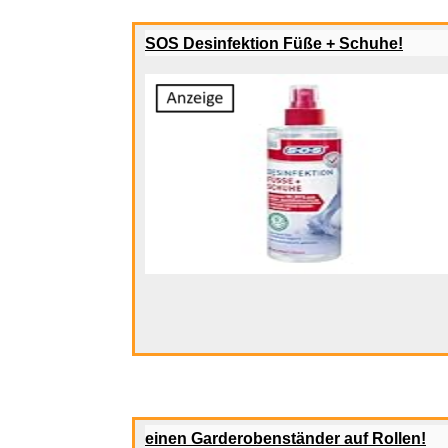
Cosmopolit
weitere Blogs aus
Lustiges
Mit der Taste
W
für 'w
SOS Desinfektion Füße + Schuhe!