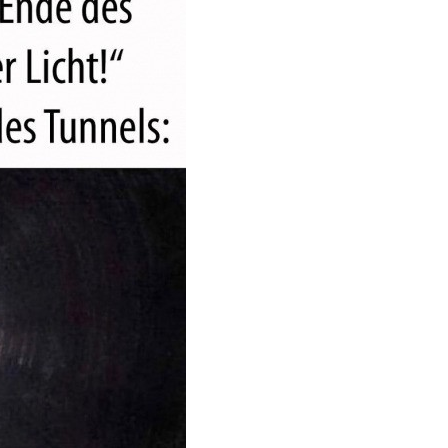
Kategorien:
Lustiges
→
Lustiges von ebay
von
trw
am 18. Mai 2026 um 12:24 Uhr
Anzeige
 Witch Deluxe Editio...
rtest
Weiter