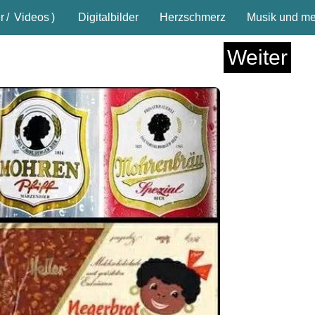
r
/
Videos
)
Digitalbilder
Herzschmerz
Musik und meh
Weiter