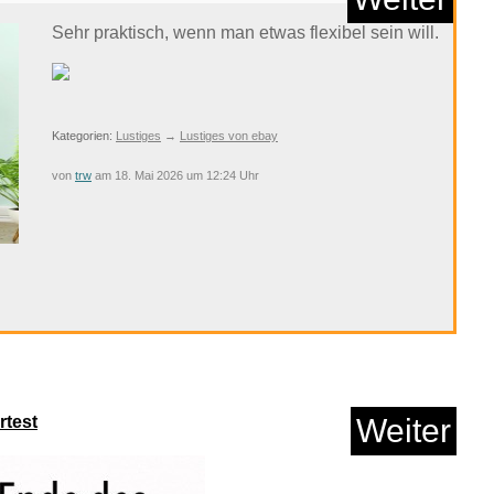
Anzeige
Mit Sicherheit in vielen Fällen eine gute Sache ;-)
 Snow Walker...
Kategorien:
Lustiges
→
Lustiges von Amazon
von
trw
am 18. Mai 2026 um 12:25 Uhr
Anzeige
Weiter
en You're Winning...
Sehr praktisch, wenn man etwas flexibel sein will.