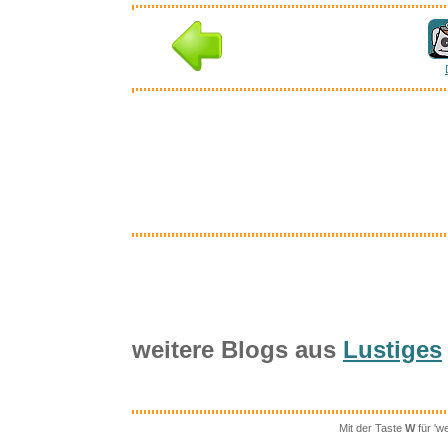
Inter
B
BABYMO