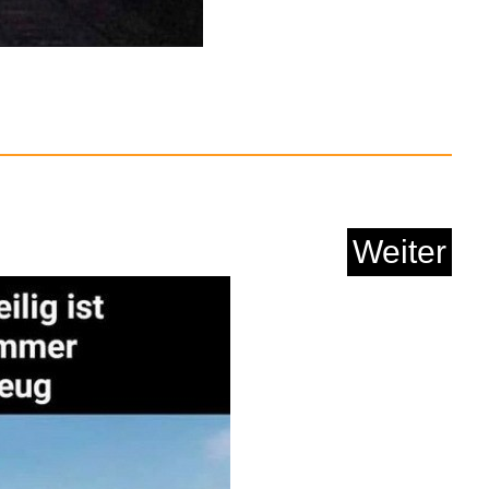
Anzeige
: Japanese Language
an...