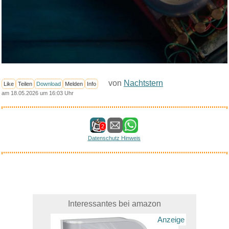
von
Nachtstern
Like
Teilen
Download
Melden
Info
am 18.05.2026 um 16:03 Uhr
2
Datenschutz Hinweis
Interessantes bei amazon
Anzeige