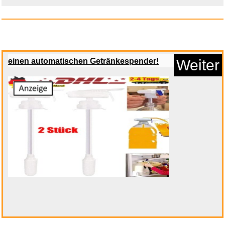
Anzeige
einen automatischen Getränkespender!
Weiter
Aquarium XXL MegaPaket
2006...
Anzeige