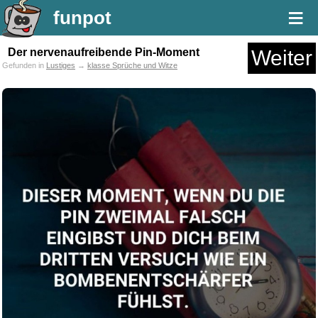
≡
funpot
Der nervenaufreibende Pin-Moment
Weiter
Gefunden in
Lustiges
→
klasse Sprüche und Witze