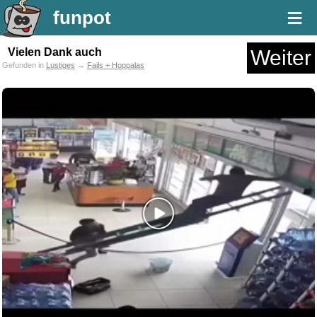
≡
funpot
Vielen Dank auch
Weiter
Gefunden in
Lustiges
→
Fails + Hoppalas