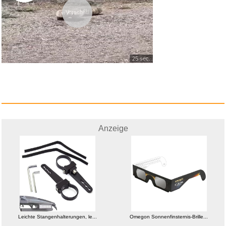
Vorschau
25 sec.
Doctor Who: Christopher
Eccles...
Anzeige
Anzeige
Leichte Stangenhalterungen, le...
Omegon Sonnenfinsternis-Brille...