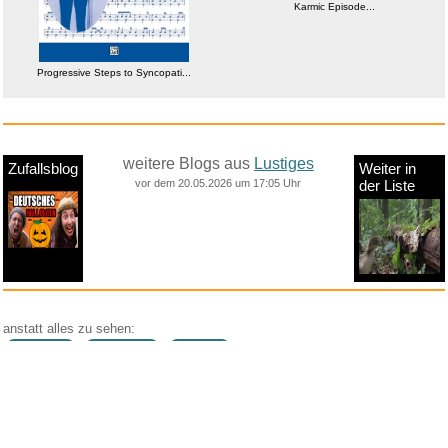
Karmic Episode...
Progressive Steps to Syncopati...
weitere Blogs aus
Lustiges
Zufallsblog
Weiter in
vor dem 20.05.2026 um 17:05 Uhr
der Liste
anstatt alles zu sehen:
nur Bilder
nur Videos
nur PPS
Weitere Unterkategorien:
Comedy
Corona
Fails + Hoppalas
Frauen, Mädels, Girls