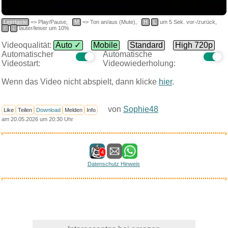
Leertaste
=> Play/Pause,
M
=> Ton an/aus (Mute),
H
L
um 5 Sek. vor-/zurück,
↑
↓
lauter/leiser um 10%
Videoqualität:
Auto ✓
Mobile
Standard
High 720p
Automatischer
Automatische
Videostart:
Videowiederholung:
Wenn das Video nicht abspielt, dann klicke
hier
.
von
Sophie48
Like
Teilen
Download
Melden
Info
am 20.05.2026 um 20:30 Uhr
4
Datenschutz Hinweis