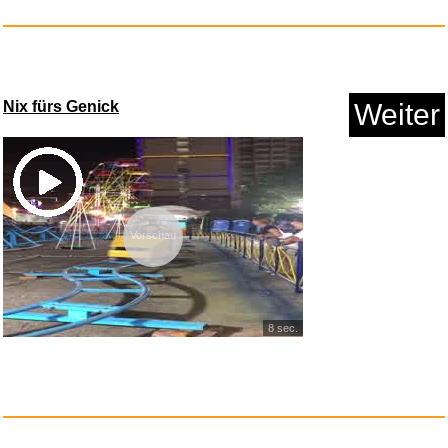
TAMS Strohhut Erwachsene aus
n...
Anzeige
Nix fürs Genick
Weiter
Vorschau
8 sec.
Amazon Basics Kopfgurt fü...
Anzeige