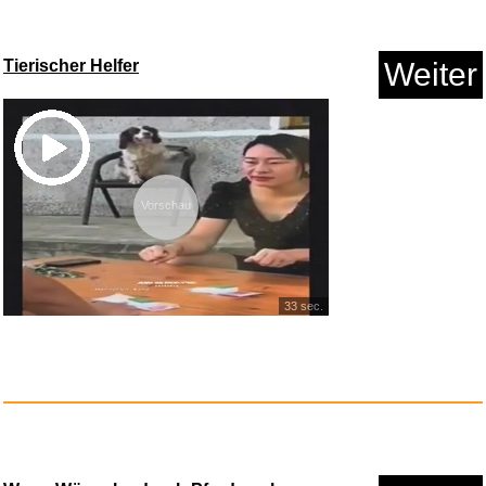
Anzeige
Tierischer Helfer
Weiter
Vorschau
33 sec.
Klimaanlage Mobile, leise Trag...
Anzeige