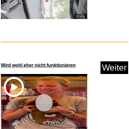
AC/DC - Live at River Plate...
28 sec.
Anzeige
Wird wohl eher nicht funktionieren
Weiter
White Chicks...
Vorschau
Anzeige