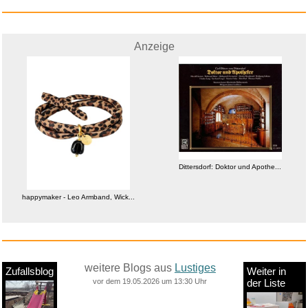
Anzeige
Dittersdorf: Doktor und Apothe...
happymaker - Leo Armband, Wick...
weitere Blogs aus
Lustiges
Zufallsblog
Weiter in
vor dem 19.05.2026 um 13:30 Uhr
der Liste