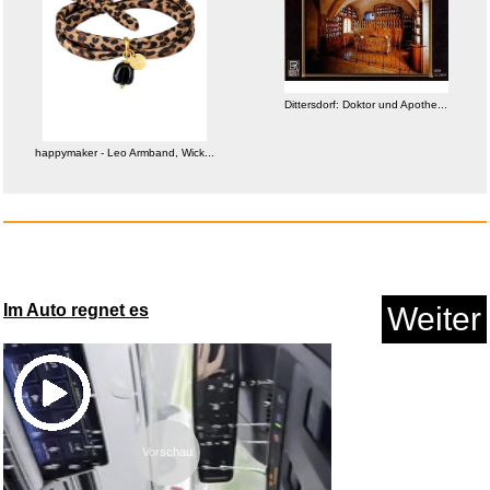
Dittersdorf: Doktor und Apothe...
Trio '64 (Acoustic Sounds) [Vi...
happymaker - Leo Armband, Wick...
Anzeige
Im Auto regnet es
Weiter
Vorschau