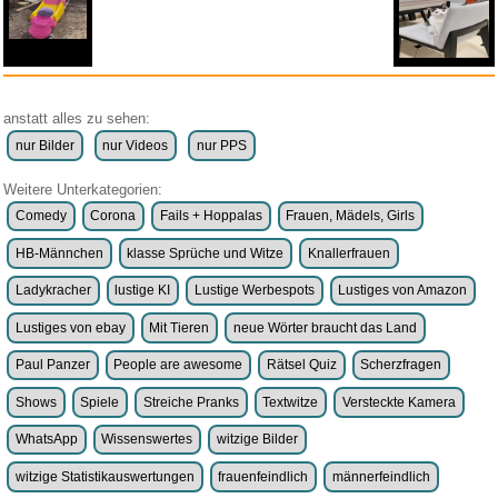
anstatt alles zu sehen:
nur Bilder
nur Videos
nur PPS
Weitere Unterkategorien:
Comedy
Corona
Fails + Hoppalas
Frauen, Mädels, Girls
HB-Männchen
klasse Sprüche und Witze
Knallerfrauen
Ladykracher
lustige KI
Lustige Werbespots
Lustiges von Amazon
Lustiges von ebay
Mit Tieren
neue Wörter braucht das Land
Paul Panzer
People are awesome
Rätsel Quiz
Scherzfragen
Shows
Spiele
Streiche Pranks
Textwitze
Versteckte Kamera
WhatsApp
Wissenswertes
witzige Bilder
witzige Statistikauswertungen
frauenfeindlich
männerfeindlich