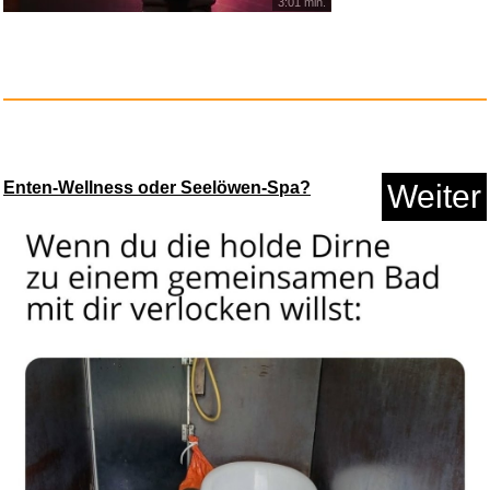
3:01 min.
Uber Gutschein - per E-Mail...
Anzeige
Enten-Wellness oder Seelöwen-Spa?
Weiter
If You Give a Pig a Pancake: A...