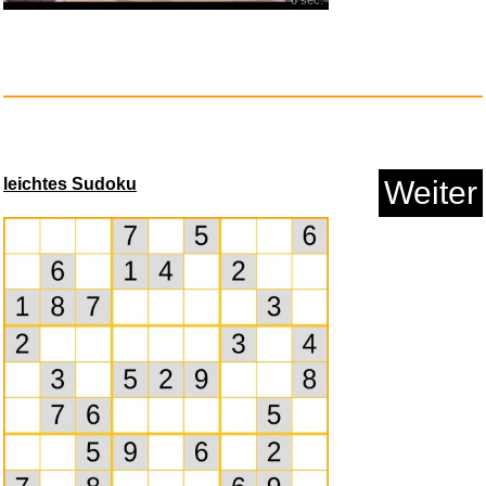
6 sec.
leichtes Sudoku
Weiter
Shining Force - SEGA Mega
Driv...
Anzeige