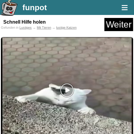
≡
funpot
Schnell Hilfe holen
Weiter
Gefunden in
Lustiges
→
Mit Tieren
→
lustige Katzen