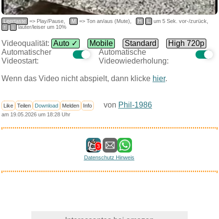
Leertaste
=> Play/Pause,
M
=> Ton an/aus (Mute),
H
L
um 5 Sek. vor-/zurück,
↑
↓
lauter/leiser um 10%
Videoqualität:
Auto ✓
Mobile
Standard
High 720p
Automatischer
Automatische
Videostart:
Videowiederholung:
Wenn das Video nicht abspielt, dann klicke
hier
.
von
Phil-1986
Like
Teilen
Download
Melden
Info
am 19.05.2026 um 18:28 Uhr
3
Datenschutz Hinweis