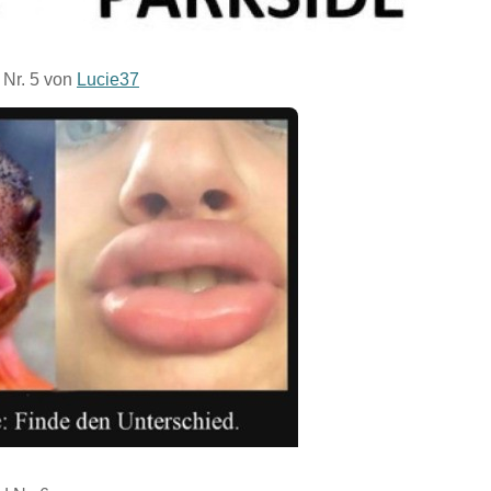
Anzeige
- Maus...
Einhell Elektro-Laubsauger GC-...
Rims Racing...
Folg
 Nr. 5 von
Lucie37