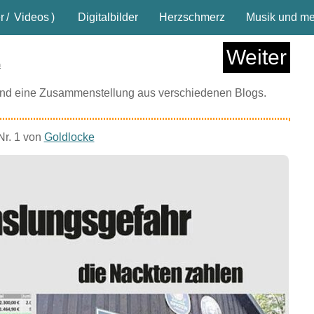
r
/
Videos
)
Digitalbilder
Herzschmerz
Musik und meh
Weiter
n
sind eine Zusammenstellung aus verschiedenen Blogs.
Nr. 1 von
Goldlocke