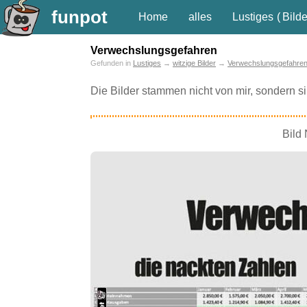
funpot
Home
alles
Lustiges
(
Bilde
Verwechslungsgefahren
Gefunden in
Lustiges
→
witzige Bilder
→
Verwechslungsgefahre
Die Bilder stammen nicht von mir, sondern 
Bild 