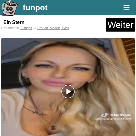
≡
funpot
Ein Stern
Weiter
Gefunden in
Lustiges
→
Frauen, Mädels, Girls