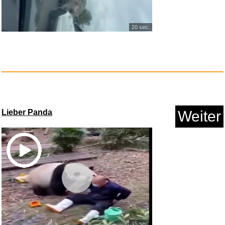
20 sec.
Flexilight Pals Leselicht (Din...
Anzeige
Lieber Panda
Weiter
Vorschau
Ghost of Tsushima [PlayStation...
15 sec.