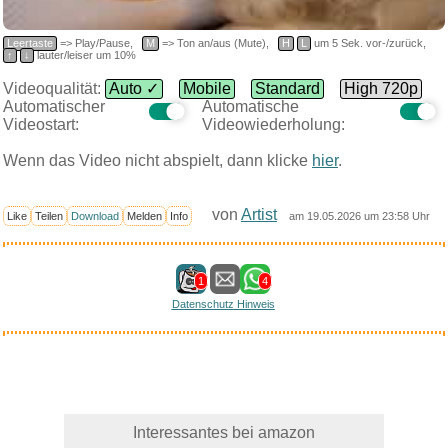
Leertaste
=> Play/Pause,
M
=> Ton an/aus (Mute),
H
L
um 5 Sek. vor-/zurück,
↑
↓
lauter/leiser um 10%
Videoqualität:
Auto ✓
Mobile
Standard
High 720p
Automatischer
Automatische
Videostart:
Videowiederholung:
Wenn das Video nicht abspielt, dann klicke
hier
.
von
Artist
Like
Teilen
Download
Melden
Info
am 19.05.2026 um 23:58 Uhr
1
4
Datenschutz Hinweis
Interessantes bei amazon