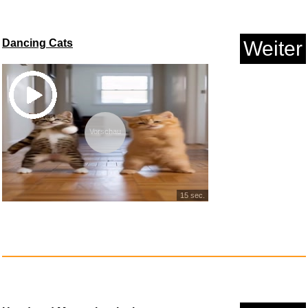
Dancing Cats
Weiter
Star Wars: The Clone Wars
(zur...
Anzeige
Vorschau
15 sec.
Disney Alice im Wunderland
Gol...