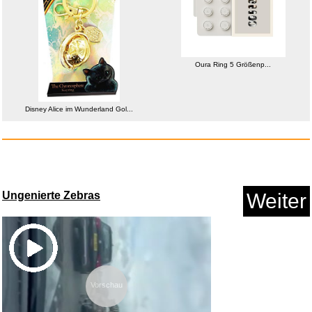
Oura Ring 5 Größenp...
Disney Alice im Wunderland Gol...
FilterBase® Universal Fettfil...
Anzeige
Ungenierte Zebras
Weiter
Vorschau