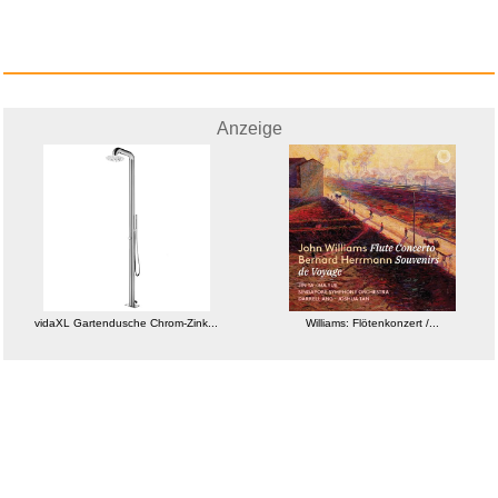
Anzeige
vidaXL Gartendusche Chrom-Zink...
Williams: Flötenkonzert /...
weitere Blogs aus
Lustiges
Zufallsblog
Weiter in