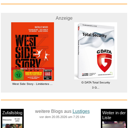
Anzeige
G DATA Total Security
West Side Story - Limitiertes ...
3 G...
weitere Blogs aus
Lustiges
Zufallsblog
Weiter in der
vor dem 20.05.2026 um 7:25 Uhr
Liste