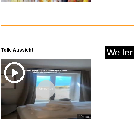
G DATA Total Security
3 G...
Tolle Aussicht
Weiter
Vorschau
10 sec.