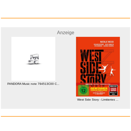
HADSOMUN Haltungskorrektur
f&u...
Anzeige
Anzeige
PANDORA Music note 794513C00 C...
West Side Story - Limitiertes ...
music2me.com: Gitarre lernen
-...