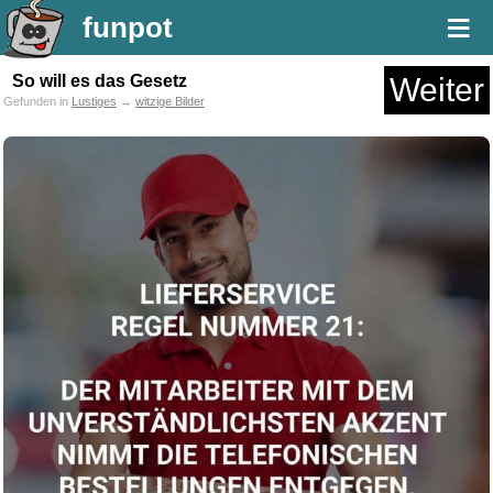
≡
funpot
So will es das Gesetz
Weiter
Gefunden in
Lustiges
→
witzige Bilder