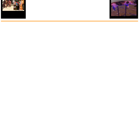
anstatt alles zu sehen:
nur Bilder
nur Videos
nur PPS
Weitere Unterkategorien:
Comedy
Corona
Fails + Hoppalas
Frauen, Mädels, Girls
HB-Männchen
klasse Sprüche und Witze
Knallerfrauen
Ladykracher
lustige KI
Lustige Werbespots
Lustiges von Amazon
Lustiges von ebay
Mit Tieren
neue Wörter braucht das Land
Paul Panzer
People are awesome
Rätsel Quiz
Scherzfragen
Shows
Spiele
Streiche Pranks
Textwitze
Versteckte Kamera
WhatsApp
Wissenswertes
witzige Bilder
witzige Statistikauswertungen
frauenfeindlich
männerfeindlich