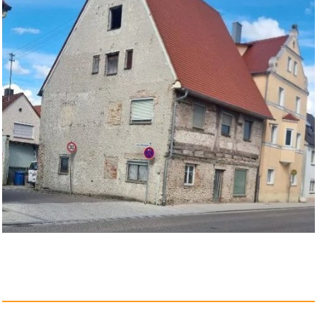
Gunpla 1 Paar Krokodilklemmen
...
Anzeige
PANDORA Music note
794513C00 C...