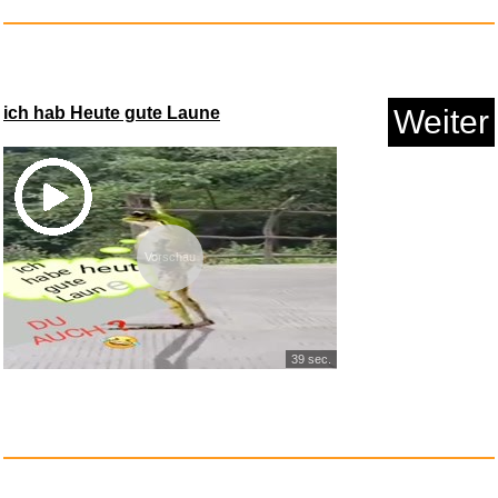
Anzeige
ich hab Heute gute Laune
Weiter
Vorschau
Creedence Clearwater Revival -...
39 sec.
Anzeige