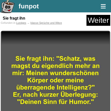
≡
funpot
Sie fragt ihn
Weiter
Gefunden in
Lustiges
→
klasse Sprüche und Witze