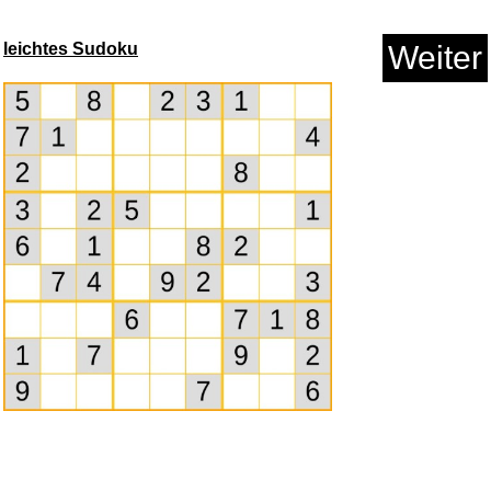
leichtes Sudoku
Weiter
Paladone XBOX Icons Licht,
dyn...
Anzeige