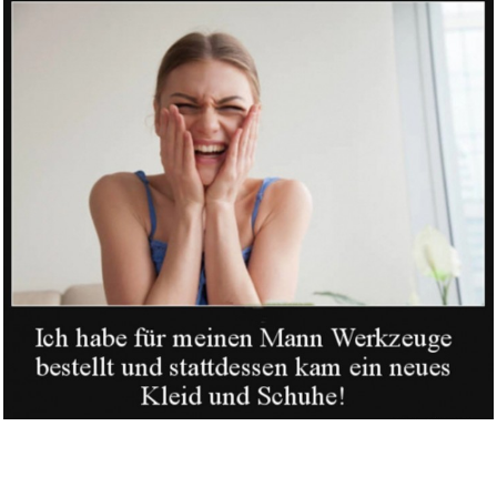
Echte FPS-Waffenschieß-K...
Anzeige
Beko WDW85141Steam1 b300
freis...