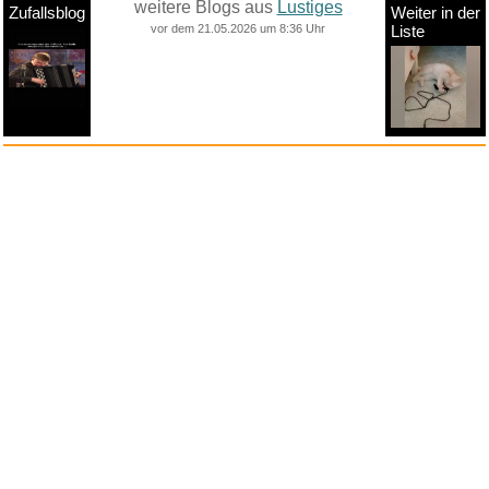
weitere Blogs aus
Lustiges
Zufallsblog
Weiter in der
vor dem 21.05.2026 um 8:36 Uhr
Liste
anstatt alles zu sehen:
nur Bilder
nur Videos
nur PPS
Weitere Unterkategorien:
Comedy
Corona
Fails + Hoppalas
Frauen, Mädels, Girls
HB-Männchen
klasse Sprüche und Witze
Knallerfrauen
Ladykracher
lustige KI
Lustige Werbespots
Lustiges von Amazon
Lustiges von ebay
Mit Tieren
neue Wörter braucht das Land
Paul Panzer
People are awesome
Rätsel Quiz
Scherzfragen
Shows
Spiele
Streiche Pranks
Textwitze
Versteckte Kamera