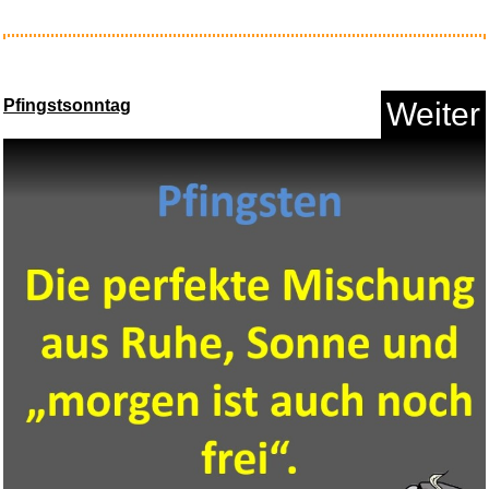
Kühlmatte Hund Katze Selb...
Pfingstsonntag
Weiter
Anzeige
G DATA Total Security
3 G...