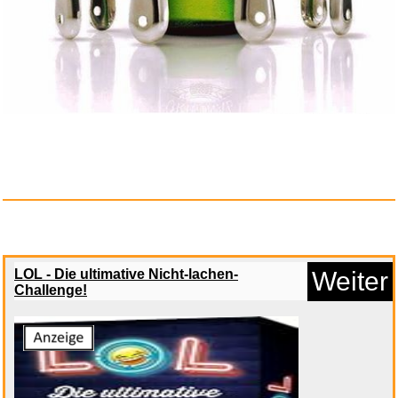
deleyCON 2m USB-C Kabel USB
4....
Anzeige
LOL - Die ultimative Nicht-lachen-
Weiter
Challenge!
Cowboys & Aliens - BD [Blu-ray...