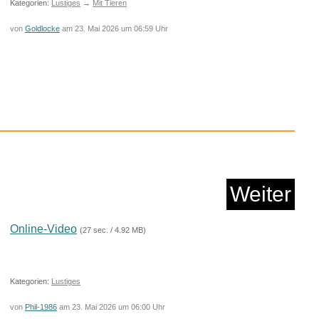
Kategorien:
Lustiges
→
Mit Tieren
von
Goldlocke
am 23. Mai 2026 um 06:59 Uhr
nstruments Komplete
15...
Weiter
Anzeige
Online-Video
(27 sec. / 4.92 MB)
Kategorien:
Lustiges
von
Phil-1986
am 23. Mai 2026 um 06:00 Uhr