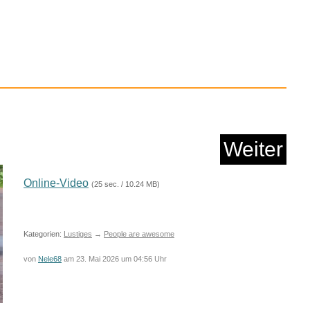
OHN 2 Stück fü...
Anzeige
Weiter
Online-Video
(25 sec. / 10.24 MB)
Kategorien:
Lustiges
→
People are awesome
von
Nele68
am 23. Mai 2026 um 04:56 Uhr
OHINI DEY...