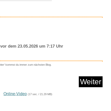
Anzeige
vor dem 23.05.2026 um 7:17 Uhr
eiter' kommst du immer zum nächsten Blog.
tinct, Book 2: cold ...
Weiter
Anzeige
Online-Video
(17 sec. / 21.29 MB)