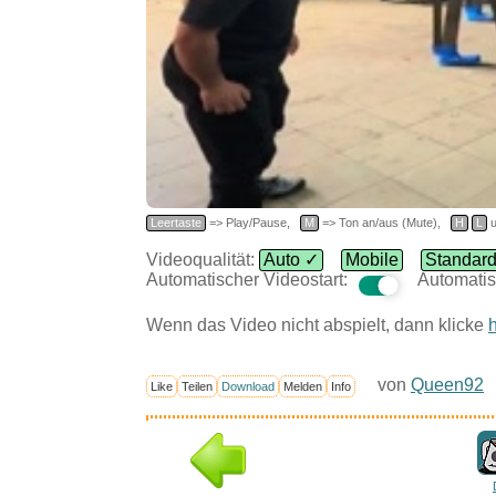
Leertaste
=> Play/Pause,
M
=> Ton an/aus (Mute),
H
L
u
Videoqualität:
Auto ✓
Mobile
Standar
Automatischer Videostart:
Automatis
Wenn das Video nicht abspielt, dann klicke
h
von
Queen92
Like
Teilen
Download
Melden
Info