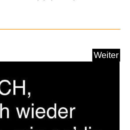
Weiter
.4G Dual-Mikrofon
Kabel...
Anzeige