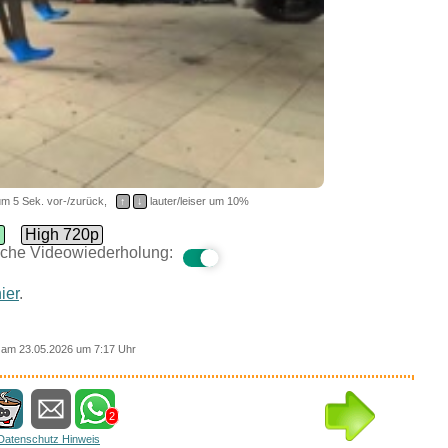
m 5 Sek. vor-/zurück,
↑
↓
lauter/leiser um 10%
d
High 720p
che Videowiederholung:
ier
.
am 23.05.2026 um 7:17 Uhr
2
Datenschutz Hinweis