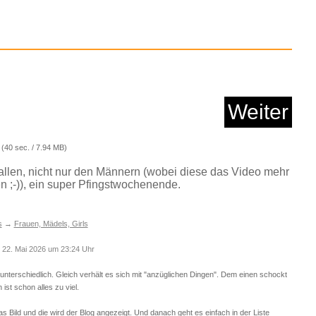
Anzeige
Weiter
(40 sec. / 7.94 MB)
allen, nicht nur den Männern (wobei diese das Video mehr
 ;-)), ein super Pfingstwochenende.
Un rayo de luz + Ha ...
s
→
Frauen, Mädels, Girls
22. Mai 2026 um 23:24 Uhr
Anzeige
terschiedlich. Gleich verhält es sich mit "anzüglichen Dingen". Dem einen schockt
ist schon alles zu viel.
as Bild und die wird der Blog angezeigt. Und danach geht es einfach in der Liste