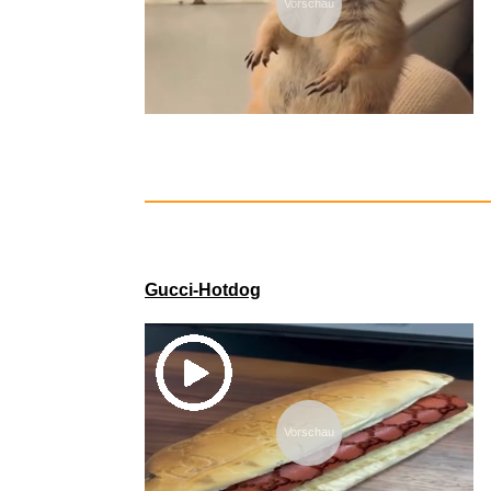
Vorschau
Native I
Gucci-Hotdog
Vorschau