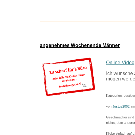
angenehmes Wochenende Männer
Online-Video
Ich wünsche 
mögen werden
Marisol: (
Kategorien:
Lustige
von
Justus2002
am 
Geschmäcker sind un
nichts, dem anderen 
Klicke einfach auf d