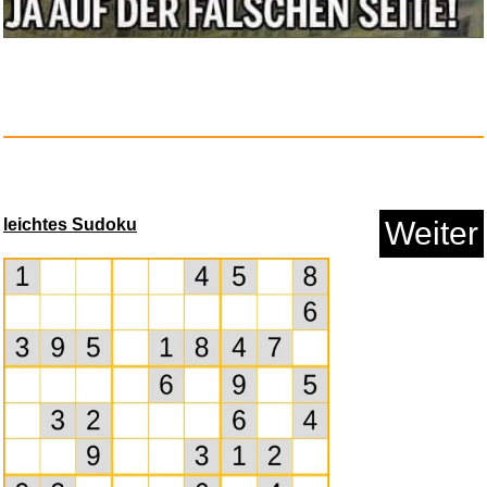
Nrkin Grapnel Anchor Kit,Boot ...
Anzeige
leichtes Sudoku
Weiter
Songxpress-Steely Dan...