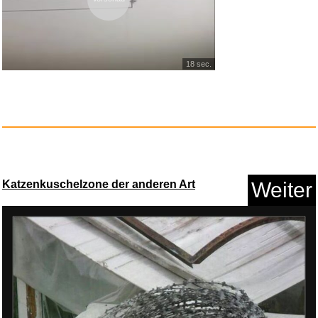
Luftballons Super Bros Geburts...
18 sec.
Anzeige
Katzenkuschelzone der anderen Art
Weiter
Disney´s Lustiges Taschenbuch...