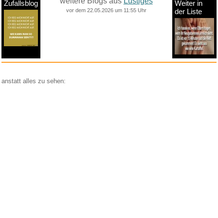
weitere Blogs aus
Lustiges
Zufallsblog
Weiter in
vor dem 22.05.2026 um 11:55 Uhr
der Liste
anstatt alles zu sehen:
nur Bilder
nur Videos
nur PPS
Weitere Unterkategorien:
Comedy
Corona
Fails + Hoppalas
Frauen, Mädels, Girls
HB-Männchen
klasse Sprüche und Witze
Knallerfrauen
Ladykracher
lustige KI
Lustige Werbespots
Lustiges von Amazon
Lustiges von ebay
Mit Tieren
neue Wörter braucht das Land
Paul Panzer
People are awesome
Rätsel Quiz
Scherzfragen
Shows
Spiele
Streiche Pranks
Textwitze
Versteckte Kamera