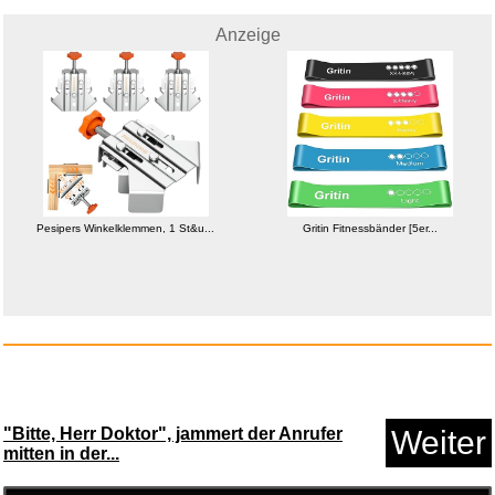
Anzeige
VTech KidiZoom Smart Watch
MAX...
Pesipers Winkelklemmen, 1 St&u...
Gritin Fitnessbänder [5er...
Anzeige
"Bitte, Herr Doktor", jammert der Anrufer
Weiter
mitten in der...