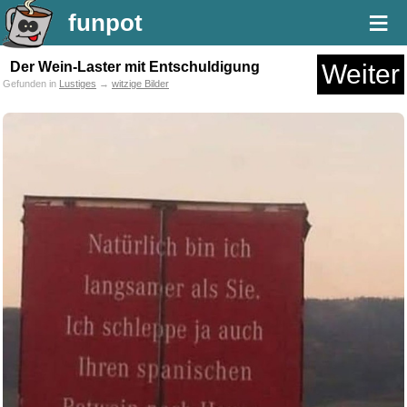
≡
funpot
Der Wein-Laster mit Entschuldigung
Weiter
Gefunden in
Lustiges
→
witzige Bilder