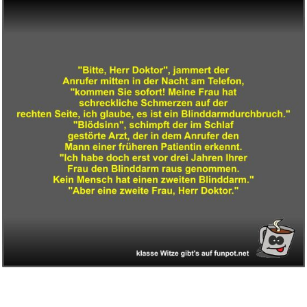
Gypsy Rum-Istanbul Oriental
En...
Anzeige
Despicable Me 3 [DVD] [2017]...