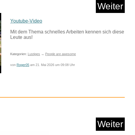
von
Fossy
am 21. Mai 2026 um 09:32 Uhr
chiedam Dry Gin 70cl
...
Anzeige
Weiter
Youtube-Video