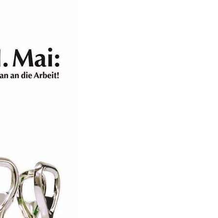
Mit dem Thema schnelles Arbeiten kennen sich diese
 the Hits 2012...
Leute aus!
Kategorien:
Lustiges
→
People are awesome
Anzeige
von
Roger05
am 21. Mai 2026 um 09:08 Uhr
Weiter
lerkleinste SUDOKU
BLOCK...