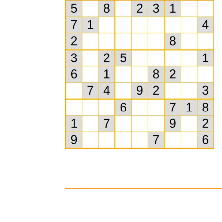
Vorschau
Si
leichtes Sudoku