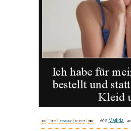
von
Matilda
Like
Teilen
Download
Melden
Info
am