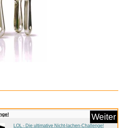
Anzeige
sung Kühlschrank...
Anzeige