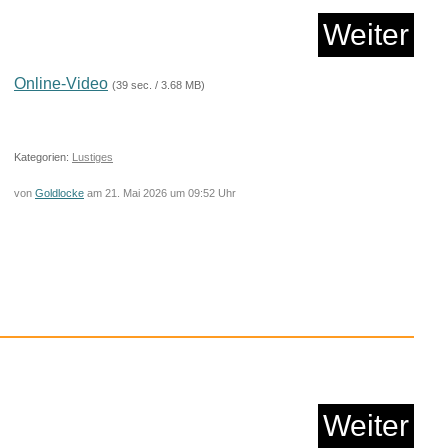
am - Led Zeppelin...
Anzeige
vor dem 21.05.2026 um 10:28 Uhr
eiter' kommst du immer zum nächsten Blog.
f Agua Copa Playa
Badesch...
Weiter
Anzeige
Online-Video
(39 sec. / 3.68 MB)