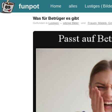
funpot
Home
alles
Lustiges
(
Bilde
Was für Betrüger es gibt
Gefunden in
Lustiges
→
witzige Bilder
und
Frauen, Mädels, Gir