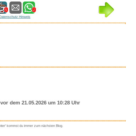
5
2
Datenschutz Hinweis
essantes bei amazon
Anzeige