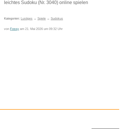
Kategorien:
Lustiges
von
Goldlocke
am 21. Mai 2026 um 09:52 Uhr
lver Linings...
Weiter
Anzeige
leichtes Sudoku (Nr. 3040) online spielen
Kategorien:
Lustiges
→
Spiele
→
Sudokus