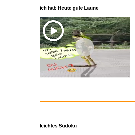
John Bonh
weitere Blogs aus
Lustiges
Mit der Taste
W
für 'w
Cruyf
ich hab Heute gute Laune