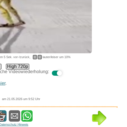
m 5 Sek. vor-/zurück,
↑
↓
lauter/leiser um 10%
d
High 720p
che Videowiederholung:
ier
.
am 21.05.2026 um 9:52 Uhr
Datenschutz Hinweis