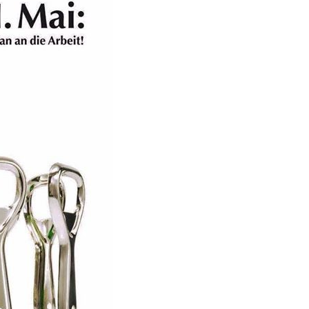
Anzeige
 Supreme d´Arabica
Gra...
Anzeige