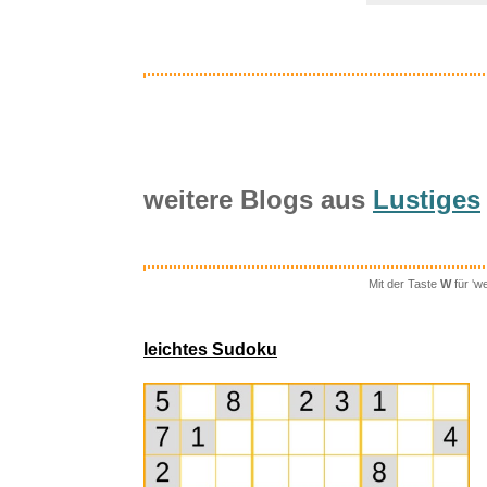
weitere Blogs aus
Lustiges
Mit der Taste
W
für 'w
HAVENDI
leichtes Sudoku