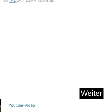
von
Fossy
am 21. Mai 2026 um 09:32 Uhr
ANIX Colour Flakes
175...
Anzeige
Weiter
Youtube-Video