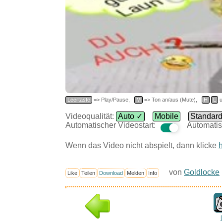
Leertaste
=> Play/Pause,
M
=> Ton an/aus (Mute),
H
L
u
Videoqualität:
Auto ✓
Mobile
Standar
Automatischer Videostart:
Automatis
Wenn das Video nicht abspielt, dann klicke
h
von
Goldlocke
Like
Teilen
Download
Melden
Info