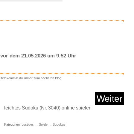
Anzeige
vor dem 21.05.2026 um 9:52 Uhr
eiter' kommst du immer zum nächsten Blog.
® Gitarrensaiten I
Aku...
Weiter
leichtes Sudoku (Nr. 3040) online spielen
Anzeige
Kategorien:
Lustiges
→
Spiele
→
Sudokus