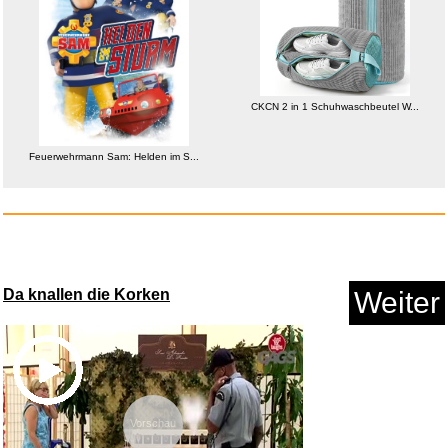
CHERRY DW 3000, Kabelloses
Tas...
CKCN 2 in 1 Schuhwaschbeutel W...
Anzeige
Feuerwehrmann Sam: Helden im S...
Da knallen die Korken
Weiter
Marisol: (Un rayo de luz + Ha ...
Vorschau