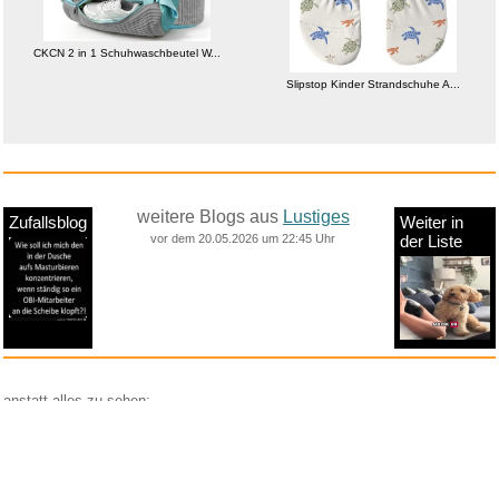
CKCN 2 in 1 Schuhwaschbeutel W...
Slipstop Kinder Strandschuhe A...
weitere Blogs aus
Lustiges
Zufallsblog
Weiter in
vor dem 20.05.2026 um 22:45 Uhr
der Liste
anstatt alles zu sehen:
nur Bilder
nur Videos
nur PPS
Weitere Unterkategorien:
Comedy
Corona
Fails + Hoppalas
Frauen, Mädels, Girls