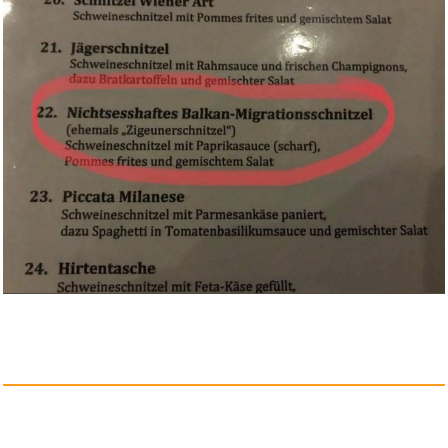
SKROSS Reiseadapter Pro,
anpas...
Anzeige
Don Matteo - Staffel 7 (Fernse...