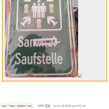
von
trw
Like
Teilen
Melden
Info
am 21.05.2026 um 8:49 Uhr