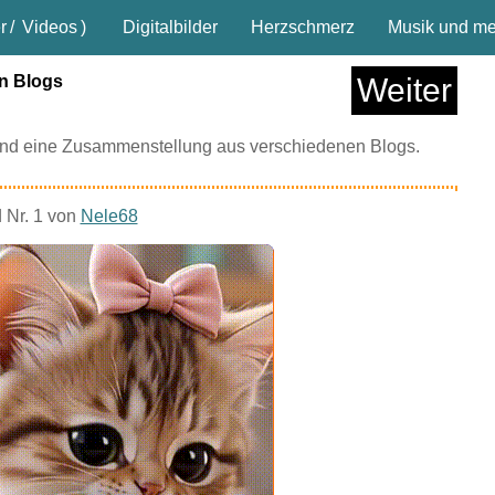
r
/
Videos
)
Digitalbilder
Herzschmerz
Musik und meh
en Blogs
Weiter
sind eine Zusammenstellung aus verschiedenen Blogs.
d Nr. 1 von
Nele68