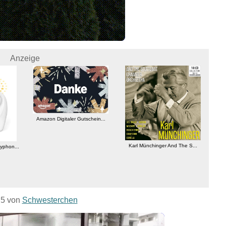
Anzeige
Amazon Digitaler Gutschein...
KOD
Karl Münchinger And The S...
yphon...
. 5 von
Schwesterchen