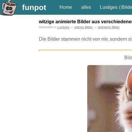
funpot
Home
alles
Lustiges
(
Bilde
witzige animierte Bilder aus verschieden
Gefunden in
Lustiges
→
witzige Bilder
→
animierte Bilder
Die Bilder stammen nicht von mir, sondern 
Bil