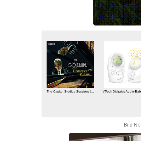
tahl Ohrringe, Ohrhä...
The Capitol Studios Sessions [...
VTech Digitales Audio-Bab
Bild Nr