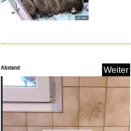
42 sec.
Was ich an dir liebe - Das Fra...
Anzeige
Abstand
Weiter