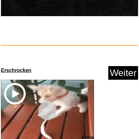
Anzeige
Erschrocken
Weiter
Splat! (CD Digisleeve)...
Vorschau
Anzeige
3 sec.