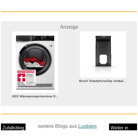
Anzeige
Bosch SmartphoneGrip vertikal ...
AEG Wärmepumpentrockner 8...
weitere Blogs aus
Lustiges
Zufallsblog
Weiter in
vor dem 23.05.2026 um 11:53 Uhr
der Liste