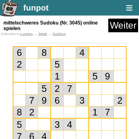
≡
funpot
mittelschweres Sudoku (Nr. 3045) online
Weiter
spielen
Gefunden in
Lustiges
→
Spiele
→
Sudokus