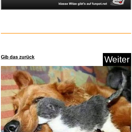
Alanis Morissette - VH1 Storyt...
Anzeige
Gib das zurück
Weiter
AEG Wärmepumpentrockner 8...
Anzeige