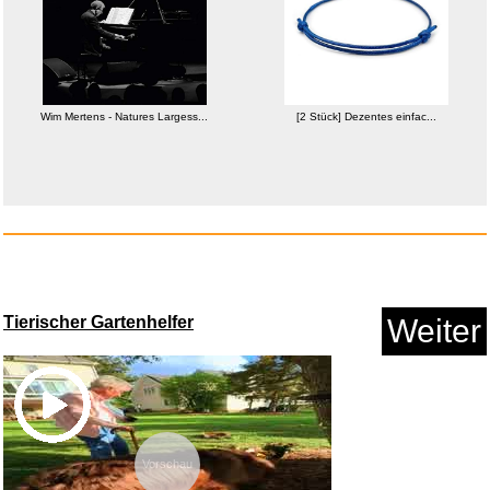
Jack & Jones Herren Jprfranco ...
Wim Mertens - Natures Largess...
[2 Stück] Dezentes einfac...
Anzeige
Tierischer Gartenhelfer
Weiter
Vorschau