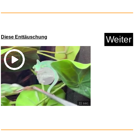
Five Nights at Freddy's 2...
Diese Enttäuschung
Weiter
Vorschau
11 sec.