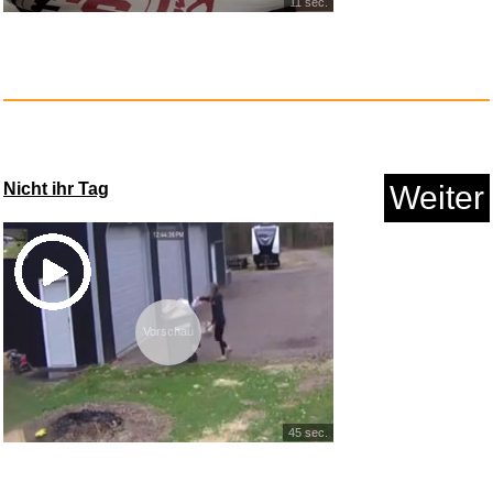
11 sec.
Gefährliche Brandung - Po...
Anzeige
Nicht ihr Tag
Weiter
Vorschau
45 sec.
Noob Ninja - Sword Master: Blo...