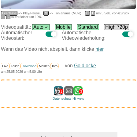
Leertaste
=> Play/Pause,
M
=> Ton an/aus (Mute),
H
L
um 5 Sek. vor-/zurück,
↑
↓
lauter/leiser um 10%
Videoqualität:
Auto ✓
Mobile
Standard
High 720p
Automatischer
Automatische
Videostart:
Videowiederholung:
Wenn das Video nicht abspielt, dann klicke
hier
.
von
Goldlocke
Like
Teilen
Download
Melden
Info
am 25.05.2026 um 5:00 Uhr
2
3
Datenschutz Hinweis