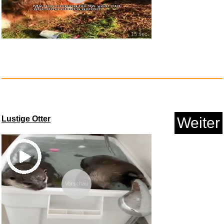
Türkisch für Anf&aum...
15 sec.
Anzeige
Lustige Otter
Weiter
500 g Tellicherry Pfeffer schw...
Vorschau
Anzeige