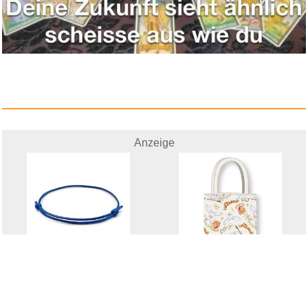
Anzeige
[2 Stück] Dezentes einfac...
Cerd� Harry Potter Tote Bag mi...