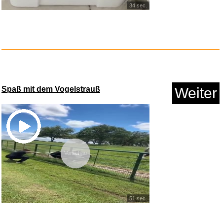
34 sec.
Spaß mit dem Vogelstrauß
Weiter
[2 Stück] Dezentes einfac...
Vorschau
Anzeige
51 sec.