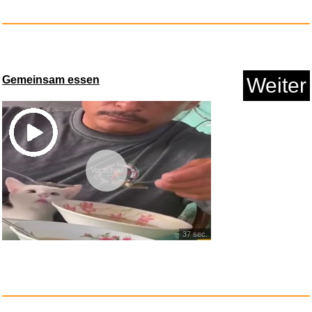
Anzeige
Gemeinsam essen
Weiter
Vorschau
Cerd� Harry Potter Tote Bag
mi...
37 sec.
Anzeige