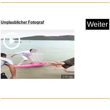
Uvex i-works Schutzbrille, Arb...
Unglaublicher Fotograf
Weiter
Vorschau
Anzeige
3:08 min.