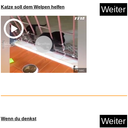
Katze soll dem Welpen helfen
Weiter
Pinguin vs Yeti XXL...
Anzeige
Vorschau
47 sec.
Der Dialog - 50th Anniversary ...
Wenn du denkst
Weiter