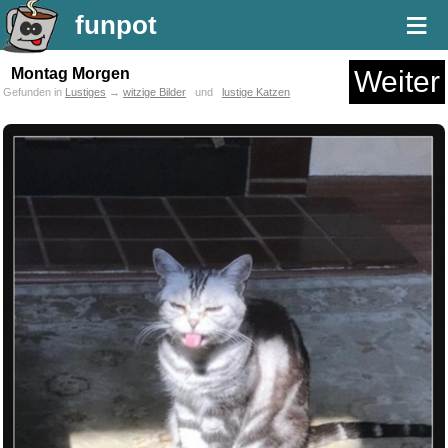
≡
funpot
Montag Morgen
Weiter
Gefunden in
Lustiges
→
witzige Bilder
und
lustige Katzen