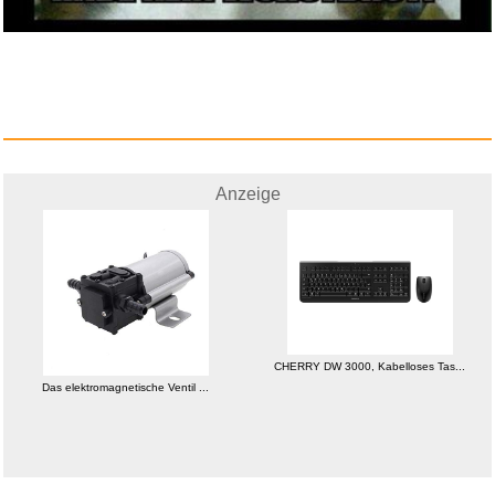
Anzeige
Anzeige
Steiff Hello Kitty Anhäng...
CHERRY DW 3000, Kabelloses Tas...
Das elektromagnetische Ventil ...
Anzeige