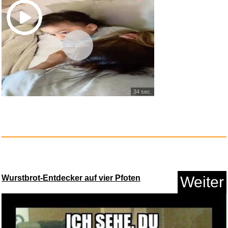
Vorschau
Gefährliche Brandung - Po...
34 sec.
Anzeige
Wurstbrot-Entdecker auf vier Pfoten
Weiter