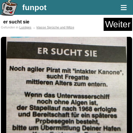
≡
funpot
er sucht sie
Weiter
Gefunden in
Lustiges
→
klasse Sprüche und Witze