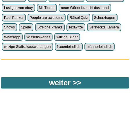
Lustiges von ebay
Mit Tieren
neue Wörter braucht das Land
Paul Panzer
People are awesome
Rätsel Quiz
Scherzfragen
Shows
Spiele
Streiche Pranks
Textwitze
Versteckte Kamera
WhatsApp
Wissenswertes
witzige Bilder
witzige Statistikauswertungen
frauenfeindlich
männerfeindlich
weiter >>