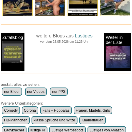
weitere Blogs aus
Lustiges
Zufallsblog
Weiter in
vor dem 23.05.2026 um 11:26 Uhr
der Liste
anstatt alles zu sehen:
nur Bilder
nur Videos
nur PPS
Weitere Unterkategorien:
Comedy
Corona
Fails + Hoppalas
Frauen, Mädels, Girls
HB-Männchen
klasse Sprüche und Witze
Knallerfrauen
Ladykracher
lustige KI
Lustige Werbespots
Lustiges von Amazon