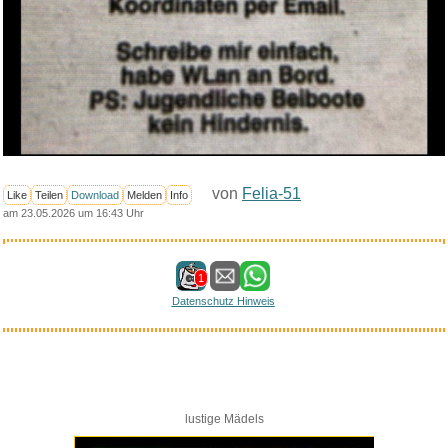
von
Felia-51
Like
Teilen
Download
Melden
Info
am 23.05.2026 um 16:43 Uhr
1
Datenschutz Hinweis
lustige Mädels