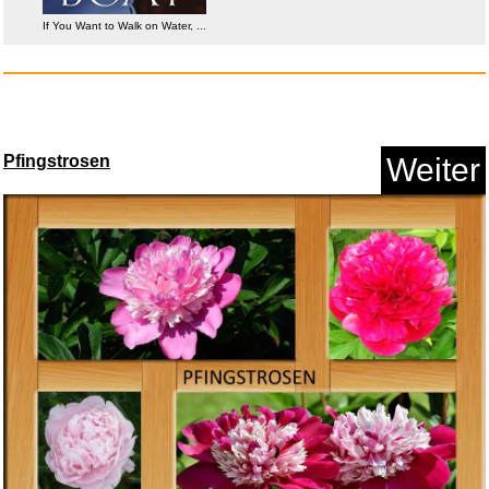
If You Want to Walk on Water, ...
Pfingstrosen
Weiter
Anker PowerExpand+ 5-in-1
Ethe...
Anzeige