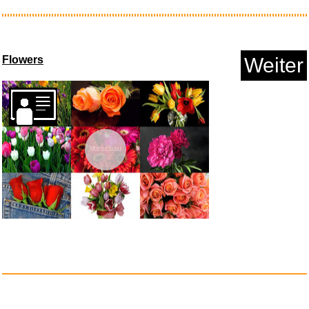
Invasion der Puppen...
Flowers
Weiter
Anzeige
Vorschau
CREATIVE T60 2.0 HiFi-PC-
Lauts...