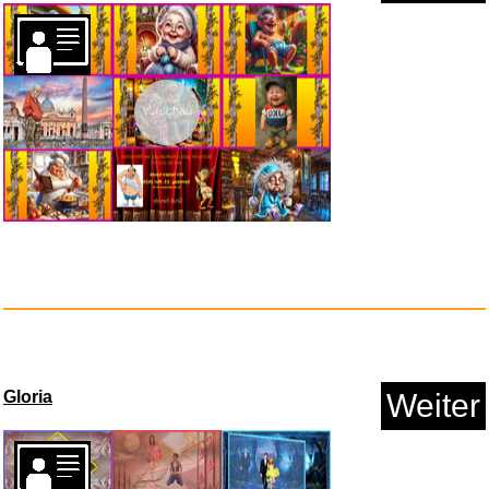
Vorschau
Kesseph Sonnenfinsternis-Brill...
Anzeige
Gloria
Weiter