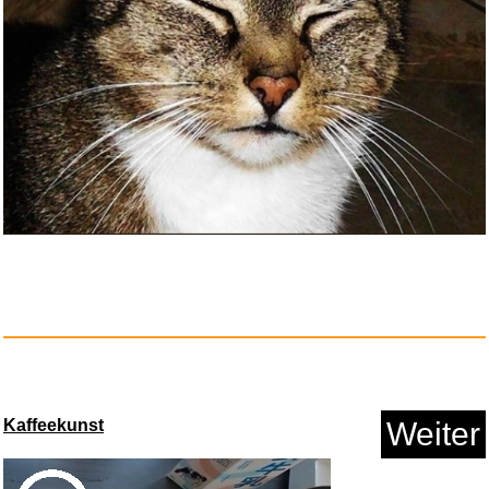
2027 Upgrade HD Night Light
Pr...
Anzeige
Kaffeekunst
Weiter
If You Want to Walk on Water, ...