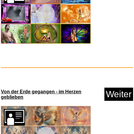
Vorschau
TECKNET Mauspad, 280 x 210
mm ...
Anzeige
Von der Erde gegangen - im Herzen
Weiter
geblieben
B-PC 157 Kapseln - 1000 mg
f&u...