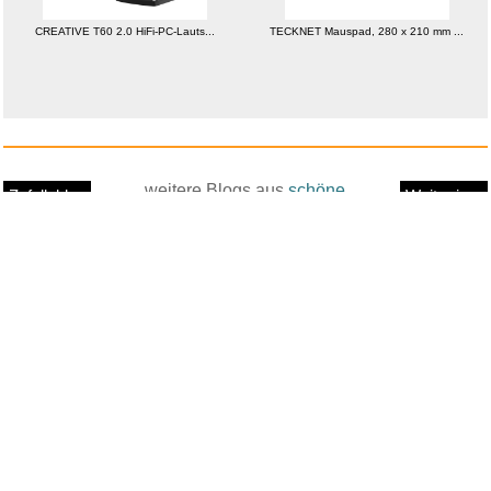
CREATIVE T60 2.0 HiFi-PC-Lauts...
TECKNET Mauspad, 280 x 210 mm ...
weitere Blogs aus
schöne
Zufallsblog
Weiter in
Digitalbilder
vor dem 19.05.2026 um 8:24 Uhr
der Liste
anstatt alles zu sehen:
nur Bilder
nur Videos
nur PPS
Weitere Unterkategorien:
Bauwerke
Bildermix
Fahrzeuge
Kunst
Makroaufnahmen