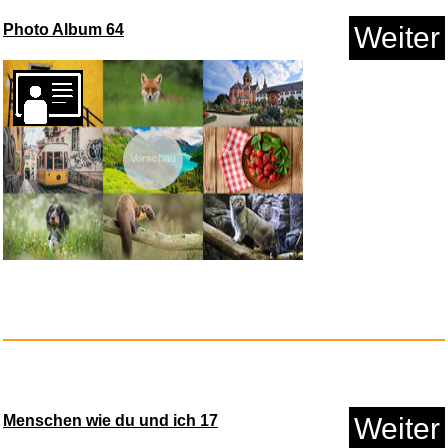
Anzeige
Photo Album 64
Weiter
Vorschau
ASTER ALHEL� Ethnische
Damen H...
Anzeige
Menschen wie du und ich 17
Weiter