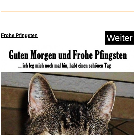
Frohe Pfingsten
Weiter
XBDDERGOU Transporttrage
f&uum...
Anzeige