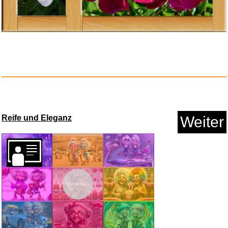
Lire Magazine Littéraire HS N...
Anzeige
Reife und Eleganz
Weiter
Vorschau
Cerd� Harry Potter Tote Bag
mi...