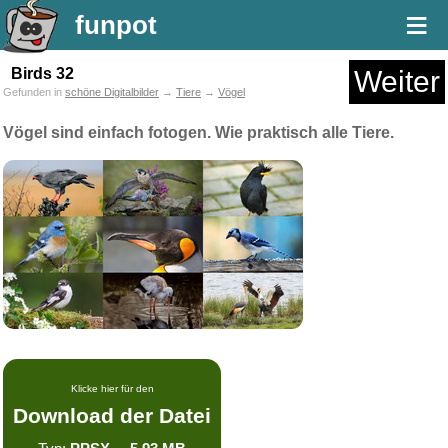
≡
funpot
Birds 32
Weiter
Gefunden in
schöne Digitalbilder
→
Tiere
→
Vögel
Vögel sind einfach fotogen. Wie praktisch alle Tiere.
Klicke hier für den
Download der Datei